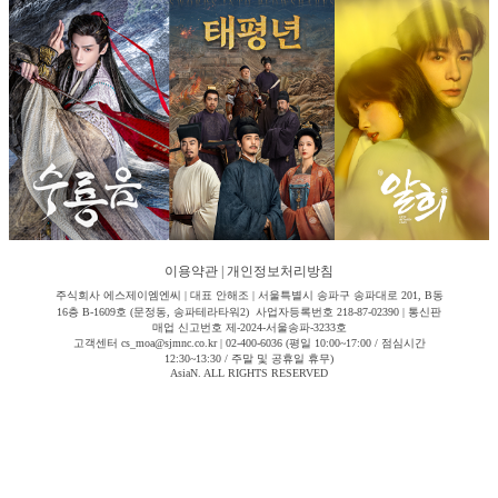
이용약관
|
개인정보처리방침
주식회사 에스제이엠엔씨 | 대표 안해조 | 서울특별시 송파구 송파대로 201, B동
16층 B-1609호 (문정동, 송파테라타워2) 사업자등록번호 218-87-02390 | 통신판
매업 신고번호 제-2024-서울송파-3233호
고객센터 cs_moa@sjmnc.co.kr | 02-400-6036 (평일 10:00~17:00 / 점심시간
12:30~13:30 / 주말 및 공휴일 휴무)
AsiaN. ALL RIGHTS RESERVED