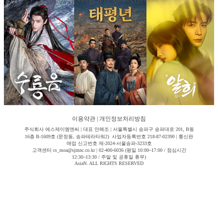
이용약관
|
개인정보처리방침
주식회사 에스제이엠엔씨 | 대표 안해조 | 서울특별시 송파구 송파대로 201, B동
16층 B-1609호 (문정동, 송파테라타워2) 사업자등록번호 218-87-02390 | 통신판
매업 신고번호 제-2024-서울송파-3233호
고객센터 cs_moa@sjmnc.co.kr | 02-400-6036 (평일 10:00~17:00 / 점심시간
12:30~13:30 / 주말 및 공휴일 휴무)
AsiaN. ALL RIGHTS RESERVED