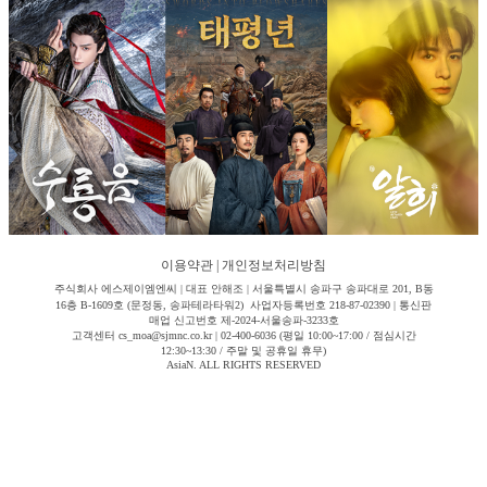
이용약관
|
개인정보처리방침
주식회사 에스제이엠엔씨 | 대표 안해조 | 서울특별시 송파구 송파대로 201, B동
16층 B-1609호 (문정동, 송파테라타워2) 사업자등록번호 218-87-02390 | 통신판
매업 신고번호 제-2024-서울송파-3233호
고객센터 cs_moa@sjmnc.co.kr | 02-400-6036 (평일 10:00~17:00 / 점심시간
12:30~13:30 / 주말 및 공휴일 휴무)
AsiaN. ALL RIGHTS RESERVED