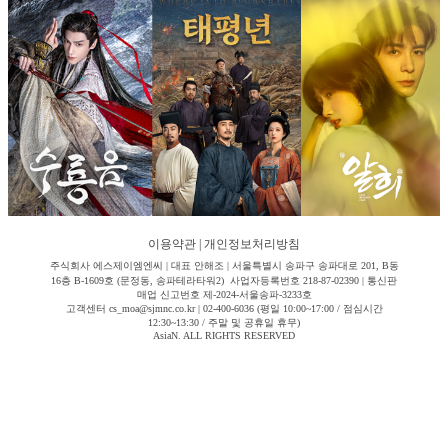
이용약관
|
개인정보처리방침
주식회사 에스제이엠엔씨 | 대표 안해조 | 서울특별시 송파구 송파대로 201, B동
16층 B-1609호 (문정동, 송파테라타워2) 사업자등록번호 218-87-02390 | 통신판
매업 신고번호 제-2024-서울송파-3233호
고객센터 cs_moa@sjmnc.co.kr | 02-400-6036 (평일 10:00~17:00 / 점심시간
12:30~13:30 / 주말 및 공휴일 휴무)
AsiaN. ALL RIGHTS RESERVED