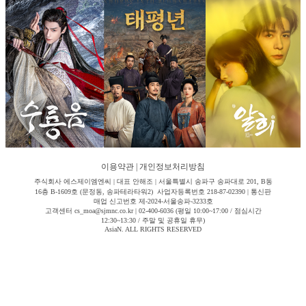
이용약관
|
개인정보처리방침
주식회사 에스제이엠엔씨 | 대표 안해조 | 서울특별시 송파구 송파대로 201, B동
16층 B-1609호 (문정동, 송파테라타워2) 사업자등록번호 218-87-02390 | 통신판
매업 신고번호 제-2024-서울송파-3233호
고객센터 cs_moa@sjmnc.co.kr | 02-400-6036 (평일 10:00~17:00 / 점심시간
12:30~13:30 / 주말 및 공휴일 휴무)
AsiaN. ALL RIGHTS RESERVED