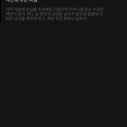
사막 가운데 손님을 수면제로 기절시켜 주머니를 터는 수상한
객잔이 있다. 어느 날 흰옷의 신비한 남자가 찾는데 얼결에 신
비한 남자를 죽이게 되고, 객잔 주인 부부는 남자가...