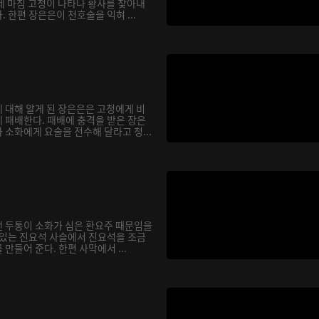
데 마침 고청이 나타나 황사를 찾아내
 한편 장은은이 천호술을 익혀 ...
 대해 알게 된 장은은은 고청에게 비
 패배한다. 패배에 충격을 받은 장은
소화에게 요술을 전수해 달라고 청...
 두통이 소화가 심은 환요주 때문임을
 있는 진요석 사슬에서 진요석을 조금
만들어 준다. 한편 사막에서 ...