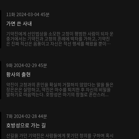
11화
2024-03-04
45분
가면 쓴 사내
기약진에게 선인법상을 소모한 고청이 평범한 사람이 되자 운
중거에서는 기약진과 고청의 혼례에 박차를 가하고, 기약진
은 진짜 적선은 음풍이고 자신은 적선 행세를 해왔을 뿐이
라...
9화
2024-02-29
45분
황사의 출현
약진이 고청과의 혼인을 확실히 거절하지 않았다는 말을 들은
장은은은 실망하고, 약진은 마수를 퇴치한 후 자신의 비밀을
말하기로 마음먹는다. 호방성은 마기의 창궐로 혼란스러...
7화
2024-02-28
44분
호방성으로 가는 길
산길을 가던 기약진은 사람들에게 쫓기던 청의를 구하며 혹시