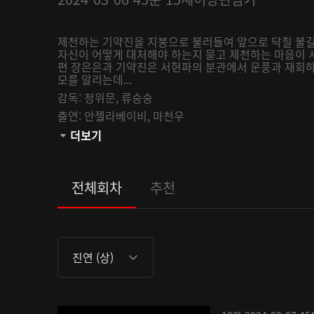
제천하는 기약진을 지붕으로 불러들여 앞으로 닥칠 불길
자신이 어떻게 대처해야 하는지 묻고 제천하는 마음이 
편 장은은과 기약진은 서현파의 분관에서 운풍과 재회하
모를 알리는데...
감독:
정위문,
류숭숭
출연:
안젤라베이비,
마천우
관람등급:
더보기
전체회차
추천
진연 (상)