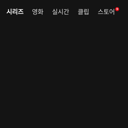
시리즈
영화
실시간
클립
스토어
N