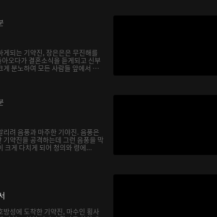
분
하게되는 기약진, 장은은은 무진해를
돌아오다가 결혼소식을 듣게되고 신부
크게 분노하여 모든 사람들 앞에서 천
분
알리려 음풍과 마주한 기야진. 음풍은
 기약진을 공격하는데 그런 음풍을 막
 크게 다치게 되어 청의와 령에...
서
호방성에 도착한 기약진, 마수인 횡사