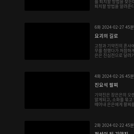
를 퇴치할 방법을 찾는
퇴치할 방법을 알려준다.
6화
2024-02-27
45분
요괴의 길로
고청과 기약진의 혼사에
무를 청했다가 처참하게
은은 진심전으로 달려가 
4화
2024-02-26
45분
진요석 팔찌
기약진은 장은은의 오랜
알게되고, 소화를 묶고
떼어내 은은에게 팔찌를 
2화
2024-02-22
45분
적선이 된 기약진