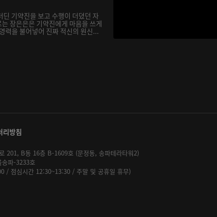
더딘 기약진을 보고 수행이 더뎠던 자
르는 장은은은 기약진에게 마음을 쓰게
영력을 불어넣어 진짜 적신의 원신...
처리방침
01, B동 16층 B-1609호 (문정동, 송파테라타워2)
울송파-3233호
:00 / 점심시간 12:30~13:30 / 주말 및 공휴일 휴무)