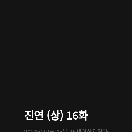
진연 (상) 16화
2024-03-06
45분
15세이상관람가