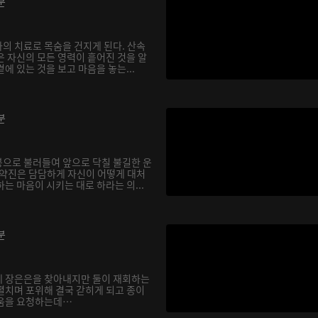
분
의 치료로 목숨을 건지게 된다. 산속
은 자신의 모든 영력이 흩어진 것을 알
에 있는 것을 보고 마음을 놓는...
분
으로 불러들여 앞으로 닥칠 불길한 운
기약진은 담담하게 자신이 어떻게 대처
는 마음이 시키는 대로 하라는 의...
분
에 장은은을 찾아내지만 둘이 재회하는
펼치며 포위해 결국 갇히게 되고 종이
도움을 요청하는데…