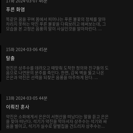
17화
2024-03-07
46분
푸른 화염
똑같은 꿈을 꾸며 몸에서 피어나는 푸른 불꽃의 정체를 알아
차리지 못하는 약진 푸른 불꽃을 다뤄보려고 애써보는데, 그
모습을 본 고청은 음풍의 말이 사실인것을 알아차린다. ...
15화
2024-03-06
45분
탈출
현진은 상추수를 데려오고 때맞춰 도착한 청의와 친구들의 도
움으로 나연문의 문주를 죽인다. 한편, 감옥 벽을 뚫고 나온
은은과 약진은 선력을 되찾은 음풍을 마주하게 된다. ...
13화
2024-03-05
44분
이뤄진 혼사
약진은 소화에게서 은은이 서현산을 떠났다는 말을 듣고 은은
을 찾아 떠난다. 석기가 약진을 막아서자 상추수는 석기와 싸
움을 벌이고, 석기가 실수로 말벌집을 건드리자 상추수는...