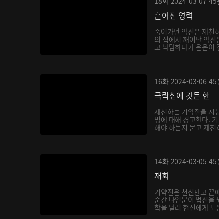
18화
2024-03-07
45
흩어진 영력
죽어가던 약진은 제천하
의 집에서 깨어난 약진
고 낙담하다가 은은이 곁
16화
2024-03-06
45
극락침에 깃든 한
제천하는 기약진을 지붕
명에 대해 경고한다. 
해야 하는지 묻고 제천하
14화
2024-03-05
45
재회
기약진은 천신만고 끝
순간 나연문이 법진을 
학을 날려 현진에게 