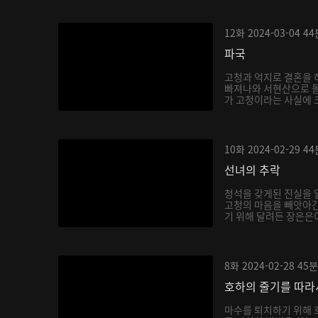
12화
2024-03-04
44
파국
고청과 억지로 결혼을 
빠져나와 서현산으로 
가 고청이라는 사실에 
호...
10화
2024-02-29
44
선녀의 추락
청석을 갖게된 진실을 
고청의 마음을 빼앗아간
기 위해 달려든 장은은이
8화
2024-02-28
45분
호하의 줄기를 따라
마수를 퇴치하기 위해 