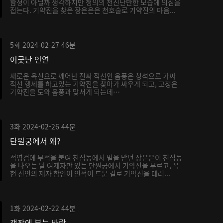
함정이 아닐까 생각하지만 청의의 천진난만한 모습에 의심을
접는다. 기약진을 찾은 장은은은 천호술로 기약진의 마음...
5화
2024-02-27
46분
어긋난 인연
새로운 육신으로 깨어난 진짜 적선인 음풍은 청석으로 가짜
적선 행세를 하고있는 기약진을 찾아가 싸우게 되고, 고청은
기약진을 도와 음풍과 맞서게 되는데…
3화
2024-02-26
44분
단원궁에서 왜?
적영검에 부적을 붙여 천심동에서 벌을 받던 장은은이 천심동
을 나오는 날 여제자만 있는 단원궁에서 기약진을 부르고, 옥
현 진인의 제자 함연이 인적이 드문 길로 기약진을 데려...
1화
2024-02-22
44분
객잔에 부는 바람