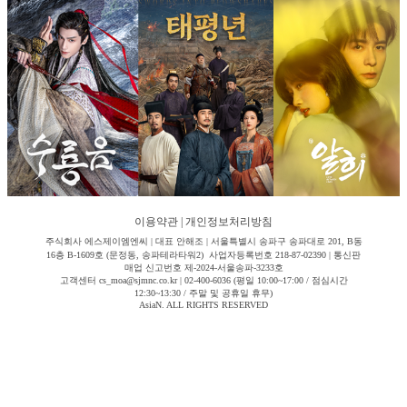
이용약관
|
개인정보처리방침
주식회사 에스제이엠엔씨 | 대표 안해조 | 서울특별시 송파구 송파대로 201, B동
16층 B-1609호 (문정동, 송파테라타워2) 사업자등록번호 218-87-02390 | 통신판
매업 신고번호 제-2024-서울송파-3233호
고객센터 cs_moa@sjmnc.co.kr | 02-400-6036 (평일 10:00~17:00 / 점심시간
12:30~13:30 / 주말 및 공휴일 휴무)
AsiaN. ALL RIGHTS RESERVED