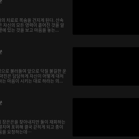
분
의 치료로 목숨을 건지게 된다. 산속
은 자신의 모든 영력이 흩어진 것을 알
에 있는 것을 보고 마음을 놓는...
분
으로 불러들여 앞으로 닥칠 불길한 운
기약진은 담담하게 자신이 어떻게 대처
는 마음이 시키는 대로 하라는 의...
분
에 장은은을 찾아내지만 둘이 재회하는
펼치며 포위해 결국 갇히게 되고 종이
도움을 요청하는데…