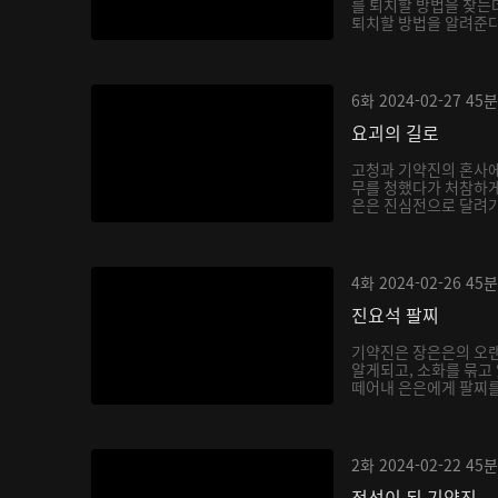
를 퇴치할 방법을 찾는
퇴치할 방법을 알려준다.
6화
2024-02-27
45분
요괴의 길로
고청과 기약진의 혼사에
무를 청했다가 처참하게
은은 진심전으로 달려가 
4화
2024-02-26
45분
진요석 팔찌
기약진은 장은은의 오랜
알게되고, 소화를 묶고
떼어내 은은에게 팔찌를 
2화
2024-02-22
45분
적선이 된 기약진