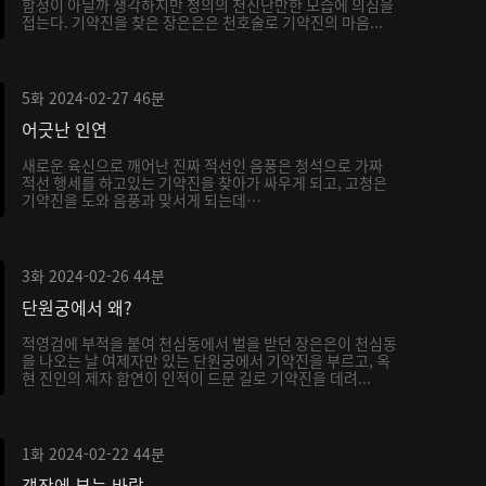
함정이 아닐까 생각하지만 청의의 천진난만한 모습에 의심을
접는다. 기약진을 찾은 장은은은 천호술로 기약진의 마음...
5화
2024-02-27
46분
어긋난 인연
새로운 육신으로 깨어난 진짜 적선인 음풍은 청석으로 가짜
적선 행세를 하고있는 기약진을 찾아가 싸우게 되고, 고청은
기약진을 도와 음풍과 맞서게 되는데…
3화
2024-02-26
44분
단원궁에서 왜?
적영검에 부적을 붙여 천심동에서 벌을 받던 장은은이 천심동
을 나오는 날 여제자만 있는 단원궁에서 기약진을 부르고, 옥
현 진인의 제자 함연이 인적이 드문 길로 기약진을 데려...
1화
2024-02-22
44분
객잔에 부는 바람