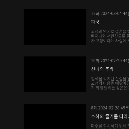
12화
2024-03-04
44
파국
고청과 억지로 결혼을 
빠져나와 서현산으로 
가 고청이라는 사실에 
호...
10화
2024-02-29
44
선녀의 추락
청석을 갖게된 진실을 
고청의 마음을 빼앗아간
기 위해 달려든 장은은이
8화
2024-02-28
45분
호하의 줄기를 따라
마수를 퇴치하기 위해 