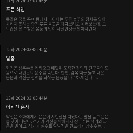
17화
2024-03-07
46분
푸른 화염
똑같은 꿈을 꾸며 몸에서 피어나는 푸른 불꽃의 정체를 알아
차리지 못하는 약진 푸른 불꽃을 다뤄보려고 애써보는데, 그
모습을 본 고청은 음풍의 말이 사실인것을 알아차린다. ...
15화
2024-03-06
45분
탈출
현진은 상추수를 데려오고 때맞춰 도착한 청의와 친구들의 도
움으로 나연문의 문주를 죽인다. 한편, 감옥 벽을 뚫고 나온
은은과 약진은 선력을 되찾은 음풍을 마주하게 된다. ...
13화
2024-03-05
44분
이뤄진 혼사
약진은 소화에게서 은은이 서현산을 떠났다는 말을 듣고 은은
을 찾아 떠난다. 석기가 약진을 막아서자 상추수는 석기와 싸
움을 벌이고, 석기가 실수로 말벌집을 건드리자 상추수는...