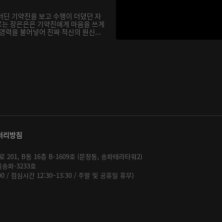
더딘 기약진을 보고 수행이 더뎠던 자
르는 장은은은 기약진에게 마음을 쓰게
영력을 불어넣어 진짜 적신의 원신...
처리방침
01, B동 16층 B-1609호 (문정동, 송파테라타워2)
울송파-3233호
:00 / 점심시간 12:30~13:30 / 주말 및 공휴일 휴무)