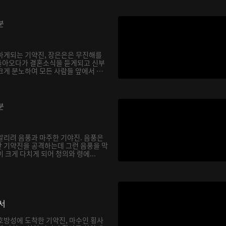
분
하게되는 기약진, 장은은은 무진해를
돌아오다가 결혼소식을 듣게되고 신부
크게 분노하여 모든 사람들 앞에서 천
분
알리려 음풍과 마주한 기야진. 음풍은
 기약진을 공격하는데 그런 음풍을 막
 크게 다치게 되어 청의와 령에...
서
호방성에 도착한 기약진, 마수인 횡사