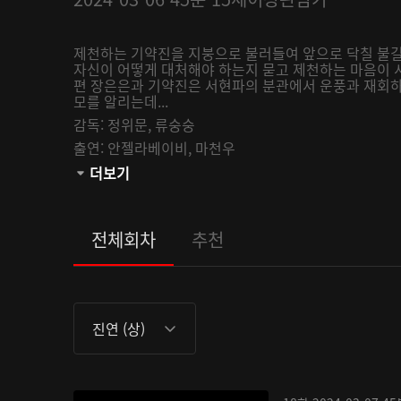
제천하는 기약진을 지붕으로 불러들여 앞으로 닥칠 불길
자신이 어떻게 대처해야 하는지 묻고 제천하는 마음이 
편 장은은과 기약진은 서현파의 분관에서 운풍과 재회하
모를 알리는데...
감독:
정위문,
류숭숭
출연:
안젤라베이비,
마천우
관람등급:
더보기
전체회차
추천
진연 (상)