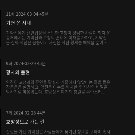
11화
2024-03-04
45분
가면 쓴 사내
기약진에게 선인법상을 소모한 고청이 평범한 사람이 되자 운
중거에서는 기약진과 고청의 혼례에 박차를 가하고, 기약진
은 진짜 적선은 음풍이고 자신은 적선 행세를 해왔을 뿐이
라...
9화
2024-02-29
45분
황사의 출현
약진이 고청과의 혼인을 확실히 거절하지 않았다는 말을 들은
장은은은 실망하고, 약진은 마수를 퇴치한 후 자신의 비밀을
말하기로 마음먹는다. 호방성은 마기의 창궐로 혼란스러...
7화
2024-02-28
44분
호방성으로 가는 길
산길을 가던 기약진은 사람들에게 쫓기던 청의를 구하며 혹시