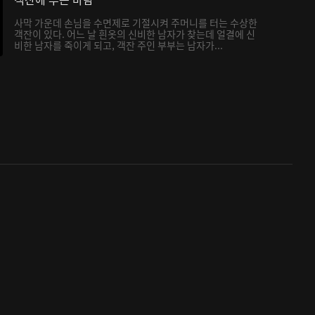
사막 가운데 손님을 수면제로 기절시켜 주머니를 터는 수상한
객잔이 있다. 어느 날 흰옷의 신비한 남자가 찾는데 얼결에 신
비한 남자를 죽이게 되고, 객잔 주인 부부는 남자가...