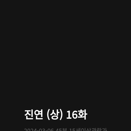
진연 (상) 16화
2024-03-06
45분
15세이상관람가