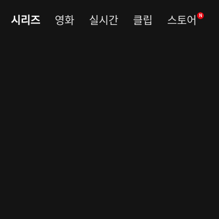
시리즈
영화
실시간
클립
스토어
N