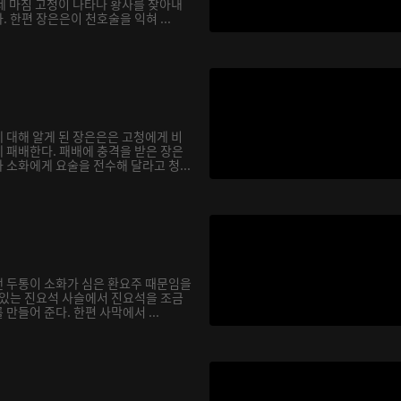
데 마침 고청이 나타나 황사를 찾아내
 한편 장은은이 천호술을 익혀 ...
 대해 알게 된 장은은은 고청에게 비
 패배한다. 패배에 충격을 받은 장은
소화에게 요술을 전수해 달라고 청...
 두통이 소화가 심은 환요주 때문임을
 있는 진요석 사슬에서 진요석을 조금
만들어 준다. 한편 사막에서 ...