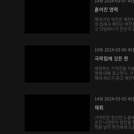
18화
2024-03-07
45
흩어진 영력
죽어가던 약진은 제천하
의 집에서 깨어난 약진
고 낙담하다가 은은이 곁
16화
2024-03-06
45
극락침에 깃든 한
제천하는 기약진을 지붕
명에 대해 경고한다. 
해야 하는지 묻고 제천하
14화
2024-03-05
45
재회
기약진은 천신만고 끝
순간 나연문이 법진을 
학을 날려 현진에게 