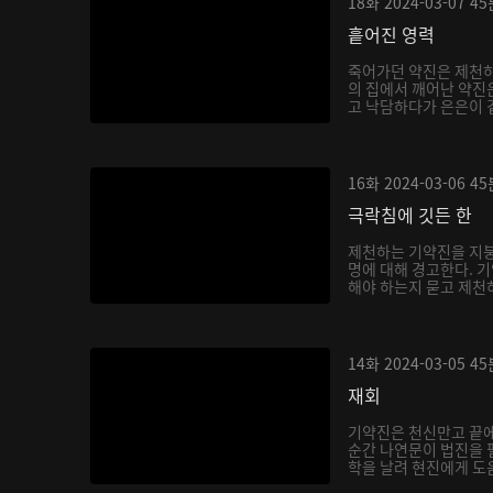
18화
2024-03-07
45
흩어진 영력
죽어가던 약진은 제천하
의 집에서 깨어난 약진
고 낙담하다가 은은이 곁
16화
2024-03-06
45
극락침에 깃든 한
제천하는 기약진을 지붕
명에 대해 경고한다. 
해야 하는지 묻고 제천하
14화
2024-03-05
45
재회
기약진은 천신만고 끝
순간 나연문이 법진을 
학을 날려 현진에게 