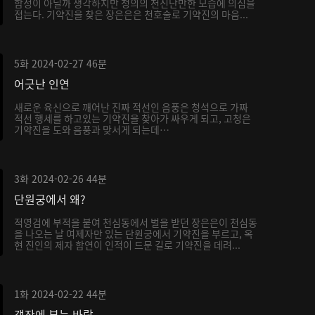
함정이 아닐까 생각하지만 청의의 천진난만한 모습에 의심을
접는다. 기약진을 찾은 장은은은 천호술로 기약진의 마음...
5화
2024-02-27
46분
어긋난 인연
새로운 육신으로 깨어난 진짜 적선인 음풍은 청석으로 가짜
적선 행세를 하고있는 기약진을 찾아가 싸우게 되고, 고청은
기약진을 도와 음풍과 맞서게 되는데…
3화
2024-02-26
44분
단원궁에서 왜?
적영검에 부적을 붙여 천심동에서 벌을 받던 장은은이 천심동
을 나오는 날 여제자만 있는 단원궁에서 기약진을 부르고, 옥
현 진인의 제자 함연이 인적이 드문 길로 기약진을 데려...
1화
2024-02-22
44분
객잔에 부는 바람