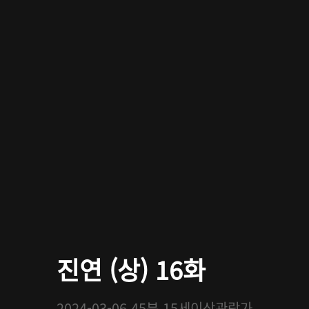
진연 (상) 16화
2024-03-06
45분
15세이상관람가