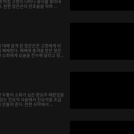
데 마침 고청이 나타나 황사를 찾아내
 한편 장은은이 천호술을 익혀 ...
 대해 알게 된 장은은은 고청에게 비
 패배한다. 패배에 충격을 받은 장은
소화에게 요술을 전수해 달라고 청...
 두통이 소화가 심은 환요주 때문임을
 있는 진요석 사슬에서 진요석을 조금
만들어 준다. 한편 사막에서 ...