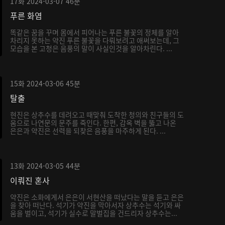
17화
2024-03-07
46분
푸른 화염
똑같은 꿈을 꾸며 몸에서 피어나는 푸른 불꽃의 정체를 알아
차리지 못하는 약진 푸른 불꽃을 다뤄보려고 애써보는데, 그
모습을 본 고청은 음풍의 말이 사실인것을 알아차린다. ...
15화
2024-03-06
45분
탈출
현진은 상추수를 데려오고 때맞춰 도착한 청의와 친구들의 도
움으로 나연문의 문주를 죽인다. 한편, 감옥 벽을 뚫고 나온
은은과 약진은 선력을 되찾은 음풍을 마주하게 된다. ...
13화
2024-03-05
44분
이뤄진 혼사
약진은 소화에게서 은은이 서현산을 떠났다는 말을 듣고 은은
을 찾아 떠난다. 석기가 약진을 막아서자 상추수는 석기와 싸
움을 벌이고, 석기가 실수로 말벌집을 건드리자 상추수는...