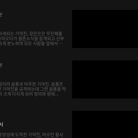
분
하게되는 기약진, 장은은은 무진해를
돌아오다가 결혼소식을 듣게되고 신부
크게 분노하여 모든 사람들 앞에서 천
분
알리려 음풍과 마주한 기야진. 음풍은
 기약진을 공격하는데 그런 음풍을 막
 크게 다치게 되어 청의와 령에...
서
호방성에 도착한 기약진, 마수인 횡사