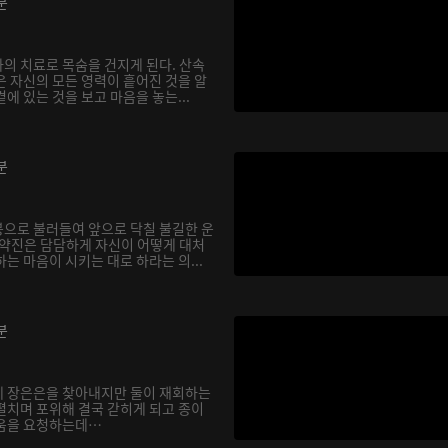
분
의 치료로 목숨을 건지게 된다. 산속
은 자신의 모든 영력이 흩어진 것을 알
에 있는 것을 보고 마음을 놓는...
분
으로 불러들여 앞으로 닥칠 불길한 운
기약진은 담담하게 자신이 어떻게 대처
는 마음이 시키는 대로 하라는 의...
분
에 장은은을 찾아내지만 둘이 재회하는
펼치며 포위해 결국 갇히게 되고 종이
도움을 요청하는데…