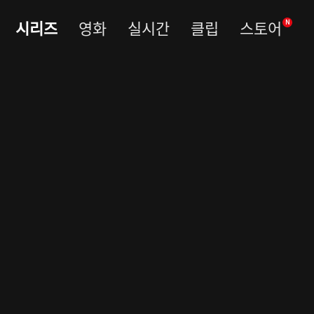
시리즈
영화
실시간
클립
스토어
N