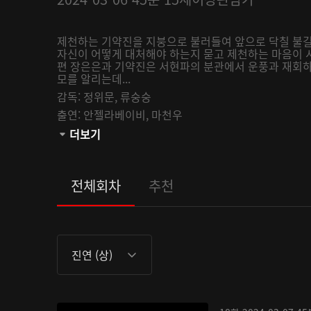
제천하는 기약진을 지붕으로 불러들여 앞으로 닥칠 불길
자신이 어떻게 대처해야 하는지 묻고 제천하는 마음이 
편 장은은과 기약진은 서현파의 분관에서 운풍과 재회하
모를 알리는데...
감독:
정위문,
류숭숭
출연:
안젤라베이비,
마천우
관람등급:
더보기
전체회차
추천
진연 (상)