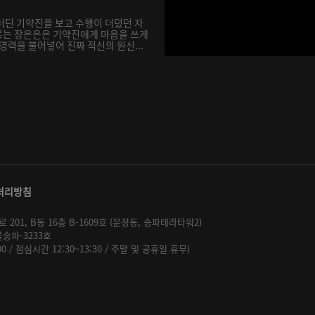
더딘 기약진을 보고 수행이 더뎠던 자
르는 장은은은 기약진에게 마음을 쓰게
영력을 불어넣어 진짜 적신의 원신...
처리방침
01, B동 16층 B-1609호 (문정동, 송파테라타워2)
울송파-3233호
:00 / 점심시간 12:30~13:30 / 주말 및 공휴일 휴무)