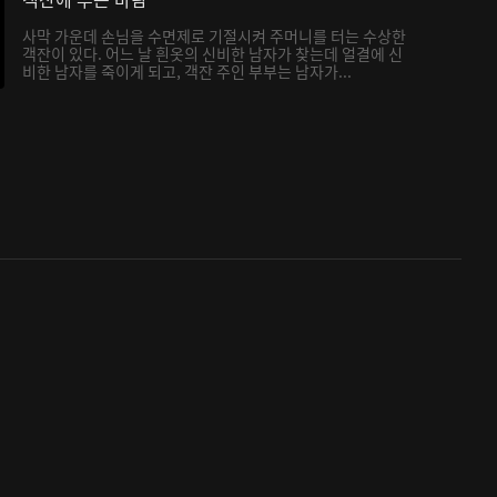
사막 가운데 손님을 수면제로 기절시켜 주머니를 터는 수상한
객잔이 있다. 어느 날 흰옷의 신비한 남자가 찾는데 얼결에 신
비한 남자를 죽이게 되고, 객잔 주인 부부는 남자가...