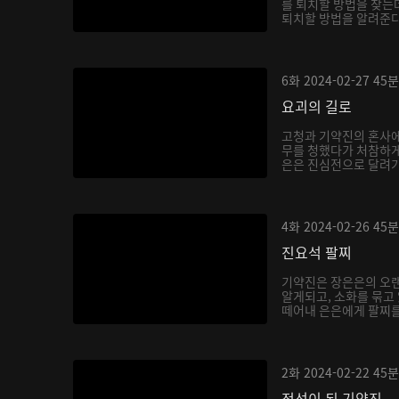
를 퇴치할 방법을 찾는
퇴치할 방법을 알려준다.
6화
2024-02-27
45분
요괴의 길로
고청과 기약진의 혼사에
무를 청했다가 처참하게
은은 진심전으로 달려가 
4화
2024-02-26
45분
진요석 팔찌
기약진은 장은은의 오랜
알게되고, 소화를 묶고
떼어내 은은에게 팔찌를 
2화
2024-02-22
45분
적선이 된 기약진