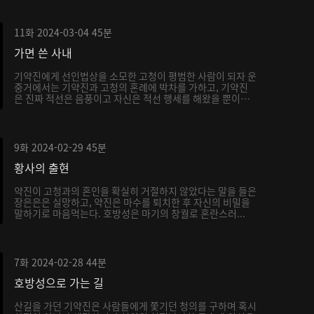
11화
2024-03-04
45분
가면 쓴 사내
기약진에게 선인법상을 소모한 고청이 평범한 사람이 되자 운
중거에서는 기약진과 고청의 혼례에 박차를 가하고, 기약진
은 진짜 적선은 음풍이고 자신은 적선 행세를 해왔을 뿐이
라...
9화
2024-02-29
45분
황사의 출현
약진이 고청과의 혼인을 확실히 거절하지 않았다는 말을 들은
장은은은 실망하고, 약진은 마수를 퇴치한 후 자신의 비밀을
말하기로 마음먹는다. 호방성은 마기의 창궐로 혼란스러...
7화
2024-02-28
44분
호방성으로 가는 길
산길을 가던 기약진은 사람들에게 쫓기던 청의를 구하며 혹시