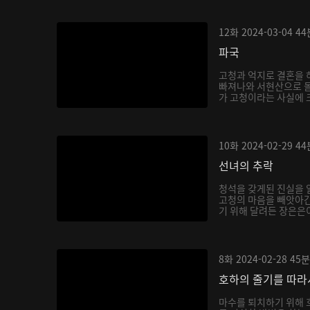
12화
2024-03-04
44
파국
고청과 억지로 결혼을 
빠져나와 서현산으로 
가 고청이라는 사실에 
호...
10화
2024-02-29
44
선녀의 추락
청석을 갖게된 진실을 
고청의 마음을 빼앗아간
기 위해 달려든 장은은이
8화
2024-02-28
45분
호하의 줄기를 따라
마수를 퇴치하기 위해 