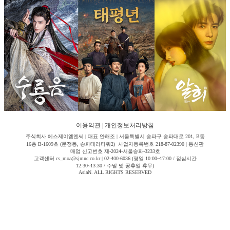
이용약관
|
개인정보처리방침
주식회사 에스제이엠엔씨 | 대표 안해조 | 서울특별시 송파구 송파대로 201, B동
16층 B-1609호 (문정동, 송파테라타워2) 사업자등록번호 218-87-02390 | 통신판
매업 신고번호 제-2024-서울송파-3233호
고객센터 cs_moa@sjmnc.co.kr | 02-400-6036 (평일 10:00~17:00 / 점심시간
12:30~13:30 / 주말 및 공휴일 휴무)
AsiaN. ALL RIGHTS RESERVED