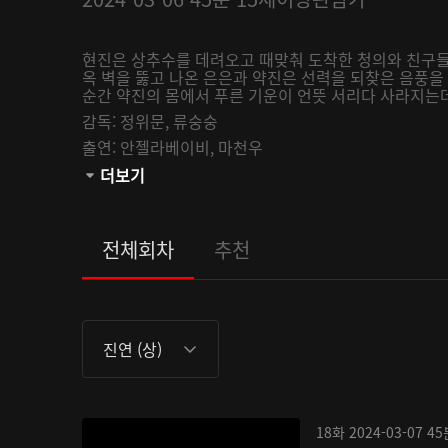
현진은 상추수를 데려오고 때맞춰 도착한 청의와 친구들
옥 벽을 뚫고 나온 은은과 약진은 선력을 되찾은 음풍을
순간 약진의 몸에서 푸른 기운이 언뜻 서리다 사라지는데.
감독:
정위문,
류숭숭
출연:
안젤라베이비,
마천우
관람등급:
더보기
전체회차
추천
진연 (상)
18화
2024-03-07
45