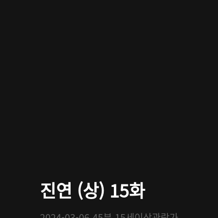
진연 (상) 15화
2024-03-06
45분
15세이상관람가