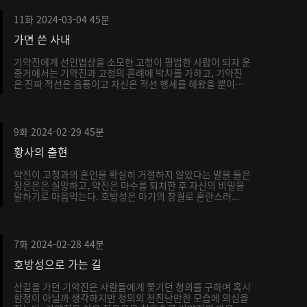
11화
2024-03-04
45분
가면 쓴 사내
기약진에게 선인법상을 소모한 고청이 평범한 사람이 되자 운
중거에서는 기약진과 고청의 혼례에 박차를 가하고, 기약진
은 진짜 적선은 음풍이고 자신은 적선 행세를 해왔을 뿐이
라...
9화
2024-02-29
45분
황사의 출현
약진이 고청과의 혼인을 확실히 거절하지 않았다는 말을 들은
장은은은 실망하고, 약진은 마수를 퇴치한 후 자신의 비밀을
말하기로 마음먹는다. 호방성은 마기의 창궐로 혼란스러...
7화
2024-02-28
44분
호방성으로 가는 길
산길을 가던 기약진은 사람들에게 쫓기던 청의를 구하며 혹시
함정이 아닐까 생각하지만 청의의 천진난만한 모습에 의심을