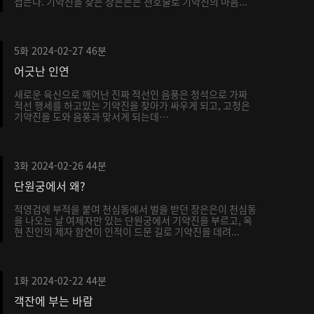
접는다. 기약진을 찾은 장은은은 천호술로 기약진의 마음...
5화
2024-02-27
46분
어긋난 인연
새로운 육신으로 깨어난 진짜 적선인 음풍은 청석으로 가짜
적선 행세를 하고있는 기약진을 찾아가 싸우게 되고, 고청은
기약진을 도와 음풍과 맞서게 되는데…
3화
2024-02-26
44분
단원궁에서 왜?
적영검에 부적을 붙여 천심동에서 벌을 받던 장은은이 천심동
을 나오는 날 여제자만 있는 단원궁에서 기약진을 부르고, 옥
현 진인의 제자 함연이 인적이 드문 길로 기약진을 데려...
1화
2024-02-22
44분
객잔에 부는 바람