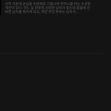
사막 가운데 손님을 수면제로 기절시켜 주머니를 터는 수상한
객잔이 있다. 어느 날 흰옷의 신비한 남자가 찾는데 얼결에 신
비한 남자를 죽이게 되고, 객잔 주인 부부는 남자가...