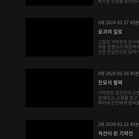
퇴치할 방법을 알려준다.
6화
2024-02-27
45분
요괴의 길로
고청과 기약진의 혼사에
무를 청했다가 처참하게
은은 진심전으로 달려가 
4화
2024-02-26
45분
진요석 팔찌
기약진은 장은은의 오랜
알게되고, 소화를 묶고
떼어내 은은에게 팔찌를 
2화
2024-02-22
45분
적선이 된 기약진