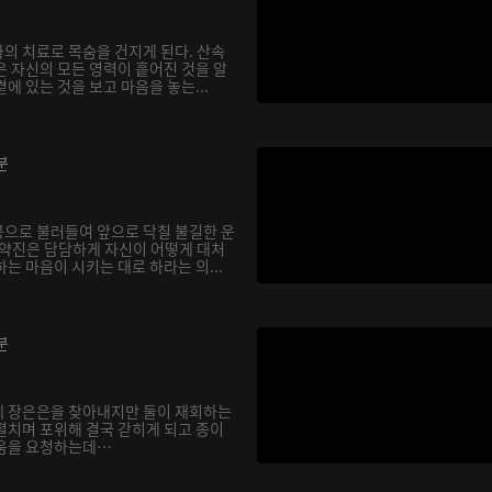
의 치료로 목숨을 건지게 된다. 산속
은 자신의 모든 영력이 흩어진 것을 알
에 있는 것을 보고 마음을 놓는...
분
으로 불러들여 앞으로 닥칠 불길한 운
기약진은 담담하게 자신이 어떻게 대처
는 마음이 시키는 대로 하라는 의...
분
에 장은은을 찾아내지만 둘이 재회하는
펼치며 포위해 결국 갇히게 되고 종이
도움을 요청하는데…