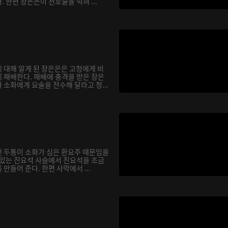
 한편 장은은이 천호술을 익혀 ...
 대해 알게 된 장은은은 고청에게 비
 패배한다. 패배에 충격을 받은 장은
소화에게 요술을 전수해 달라고 청...
 두통이 소화가 심은 환요주 때문임을
 있는 진요석 사슬에서 진요석을 조금
만들어 준다. 한편 사막에서 ...