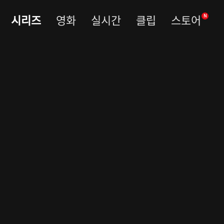
시리즈
영화
실시간
클립
스토어
N