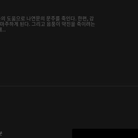
의 도움으로 나연문의 문주를 죽인다. 한편, 감
 마주하게 된다. 그리고 음풍이 약진을 죽이려는
..
분