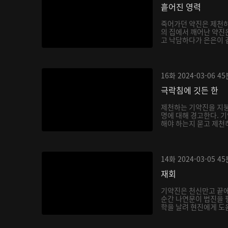
흩어진 영력
죽어가던 약진은 제천하
의 집에서 깨어난 약진
고 낙담하다가 은은이 곁
16화
2024-03-06
45
극락침에 깃든 한
제천하는 기약진을 지붕
명에 대해 경고한다. 
해야 하는지 묻고 제천하
14화
2024-03-05
45
재회
기약진은 천신만고 끝
순간 나연문이 법진을 
학을 날려 현진에게 