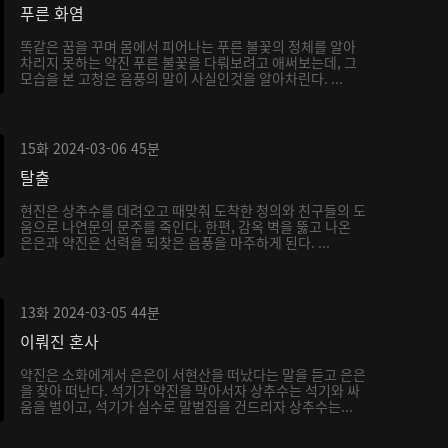
푸른 화염
똑같은 꿈을 꾸며 몸에서 피어나는 푸른 불꽃의 정체를 알아
차리지 못하는 약진 푸른 불꽃을 다뤄보려고 애써보는데, 그
모습을 본 고청은 음풍의 말이 사실인것을 알아차린다. ...
15화
2024-03-06
45분
탈출
현진은 상추수를 데려오고 때맞춰 도착한 청의와 친구들의 도
움으로 나연문의 문주를 죽인다. 한편, 감옥 벽을 뚫고 나온
은은과 약진은 선력을 되찾은 음풍을 마주하게 된다. ...
13화
2024-03-05
44분
이뤄진 혼사
약진은 소화에게서 은은이 서현산을 떠났다는 말을 듣고 은은
을 찾아 떠난다. 석기가 약진을 막아서자 상추수는 석기와 싸
움을 벌이고, 석기가 실수로 말벌집을 건드리자 상추수는...