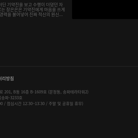
더딘 기약진을 보고 수행이 더뎠던 자
르는 장은은은 기약진에게 마음을 쓰게
영력을 불어넣어 진짜 적신의 원신...
처리방침
01, B동 16층 B-1609호 (문정동, 송파테라타워2)
울송파-3233호
:00 / 점심시간 12:30~13:30 / 주말 및 공휴일 휴무)