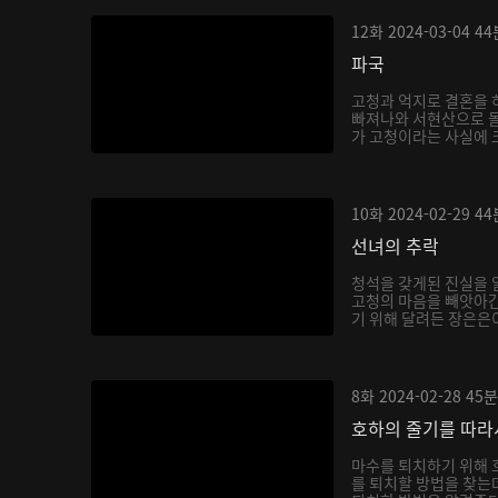
12화
2024-03-04
44
파국
고청과 억지로 결혼을 
빠져나와 서현산으로 
가 고청이라는 사실에 
호...
10화
2024-02-29
44
선녀의 추락
청석을 갖게된 진실을 
고청의 마음을 빼앗아간
기 위해 달려든 장은은이
8화
2024-02-28
45분
호하의 줄기를 따라
마수를 퇴치하기 위해 
를 퇴치할 방법을 찾는