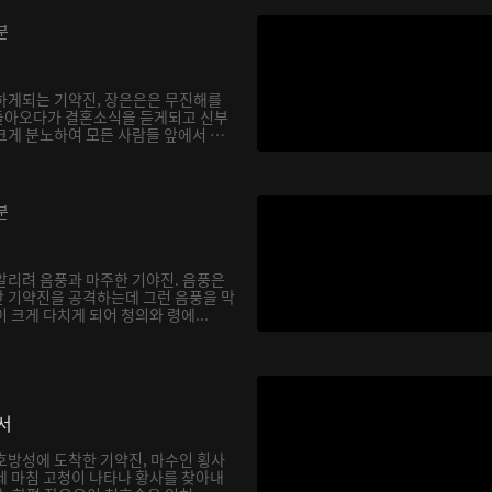
분
하게되는 기약진, 장은은은 무진해를
돌아오다가 결혼소식을 듣게되고 신부
크게 분노하여 모든 사람들 앞에서 천
분
알리려 음풍과 마주한 기야진. 음풍은
 기약진을 공격하는데 그런 음풍을 막
 크게 다치게 되어 청의와 령에...
서
호방성에 도착한 기약진, 마수인 횡사
데 마침 고청이 나타나 황사를 찾아내