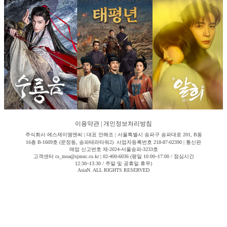
이용약관
|
개인정보처리방침
주식회사 에스제이엠엔씨 | 대표 안해조 | 서울특별시 송파구 송파대로 201, B동
16층 B-1609호 (문정동, 송파테라타워2) 사업자등록번호 218-87-02390 | 통신판
매업 신고번호 제-2024-서울송파-3233호
고객센터 cs_moa@sjmnc.co.kr | 02-400-6036 (평일 10:00~17:00 / 점심시간
12:30~13:30 / 주말 및 공휴일 휴무)
AsiaN. ALL RIGHTS RESERVED