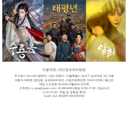
이용약관
|
개인정보처리방침
주식회사 에스제이엠엔씨 | 대표 안해조 | 서울특별시 송파구 송파대로 201, B동
16층 B-1609호 (문정동, 송파테라타워2) 사업자등록번호 218-87-02390 | 통신판
매업 신고번호 제-2024-서울송파-3233호
고객센터 cs_moa@sjmnc.co.kr | 02-400-6036 (평일 10:00~17:00 / 점심시간
12:30~13:30 / 주말 및 공휴일 휴무)
AsiaN. ALL RIGHTS RESERVED