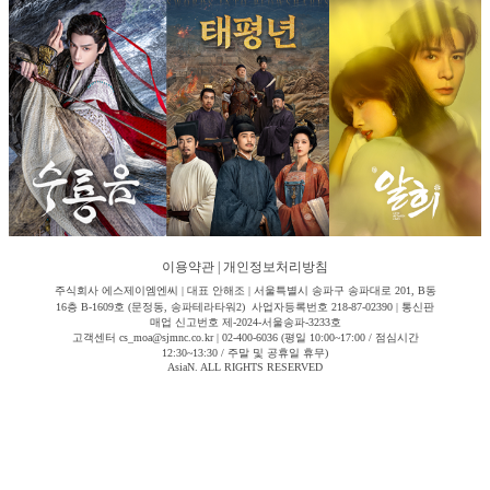
이용약관
|
개인정보처리방침
주식회사 에스제이엠엔씨 | 대표 안해조 | 서울특별시 송파구 송파대로 201, B동
16층 B-1609호 (문정동, 송파테라타워2) 사업자등록번호 218-87-02390 | 통신판
매업 신고번호 제-2024-서울송파-3233호
고객센터 cs_moa@sjmnc.co.kr | 02-400-6036 (평일 10:00~17:00 / 점심시간
12:30~13:30 / 주말 및 공휴일 휴무)
AsiaN. ALL RIGHTS RESERVED