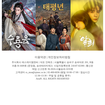
이용약관
|
개인정보처리방침
주식회사 에스제이엠엔씨 | 대표 안해조 | 서울특별시 송파구 송파대로 201, B동
16층 B-1609호 (문정동, 송파테라타워2) 사업자등록번호 218-87-02390 | 통신판
매업 신고번호 제-2024-서울송파-3233호
고객센터 cs_moa@sjmnc.co.kr | 02-400-6036 (평일 10:00~17:00 / 점심시간
12:30~13:30 / 주말 및 공휴일 휴무)
AsiaN. ALL RIGHTS RESERVED