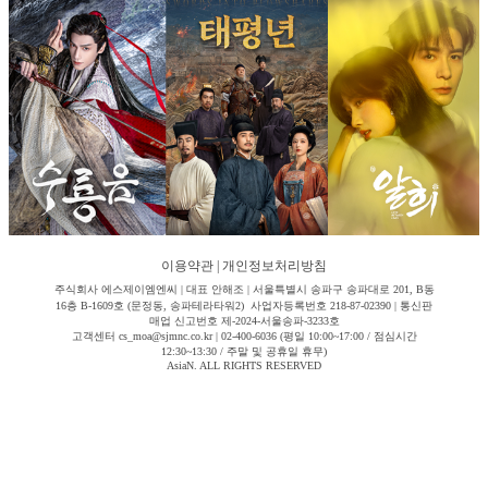
이용약관
|
개인정보처리방침
주식회사 에스제이엠엔씨 | 대표 안해조 | 서울특별시 송파구 송파대로 201, B동
16층 B-1609호 (문정동, 송파테라타워2) 사업자등록번호 218-87-02390 | 통신판
매업 신고번호 제-2024-서울송파-3233호
고객센터 cs_moa@sjmnc.co.kr | 02-400-6036 (평일 10:00~17:00 / 점심시간
12:30~13:30 / 주말 및 공휴일 휴무)
AsiaN. ALL RIGHTS RESERVED