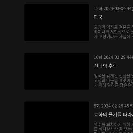
12화
2024-03-04
44
파국
고청과 억지로 결혼을 
빠져나와 서현산으로 
가 고청이라는 사실에 
호...
10화
2024-02-29
44
선녀의 추락
청석을 갖게된 진실을 
고청의 마음을 빼앗아간
기 위해 달려든 장은은이
8화
2024-02-28
45분
호하의 줄기를 따라
마수를 퇴치하기 위해 
를 퇴치할 방법을 찾는