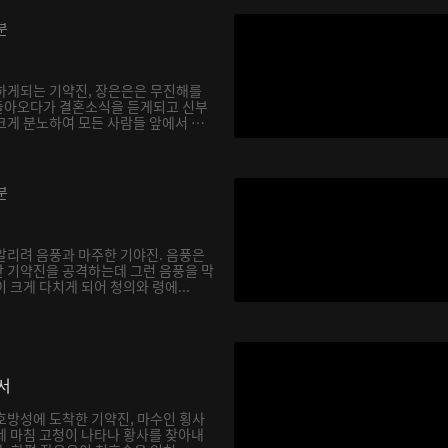
분
하게되는 기약진, 장은은은 무진해를
돌아오다가 결혼소식을 듣게되고 신부
크게 분노하여 모든 사람들 앞에서 천
분
알리려 음풍과 마주한 기야진. 음풍은
 기약진을 공격하는데 그런 음풍을 막
 크게 다치게 되어 청의와 령에...
서
호방성에 도착한 기약진, 마수인 횡사
데 마침 고청이 나타나 황사를 찾아내