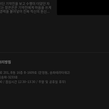
더딘 기약진을 보고 수행이 더뎠던 자
르는 장은은은 기약진에게 마음을 쓰게
영력을 불어넣어 진짜 적신의 원신...
처리방침
01, B동 16층 B-1609호 (문정동, 송파테라타워2)
울송파-3233호
:00 / 점심시간 12:30~13:30 / 주말 및 공휴일 휴무)