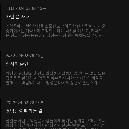
11화
2024-03-04
45분
가면 쓴 사내
기약진에게 선인법상을 소모한 고청이 평범한 사람이 되자 운
중거에서는 기약진과 고청의 혼례에 박차를 가하고, 기약진
은 진짜 적선은 음풍이고 자신은 적선 행세를 해왔을 뿐이
라...
9화
2024-02-29
45분
황사의 출현
약진이 고청과의 혼인을 확실히 거절하지 않았다는 말을 들은
장은은은 실망하고, 약진은 마수를 퇴치한 후 자신의 비밀을
말하기로 마음먹는다. 호방성은 마기의 창궐로 혼란스러...
7화
2024-02-28
44분
호방성으로 가는 길
산길을 가던 기약진은 사람들에게 쫓기던 청의를 구하며 혹시
함정이 아닐까 생각하지만 청의의 천진난만한 모습에 의심을