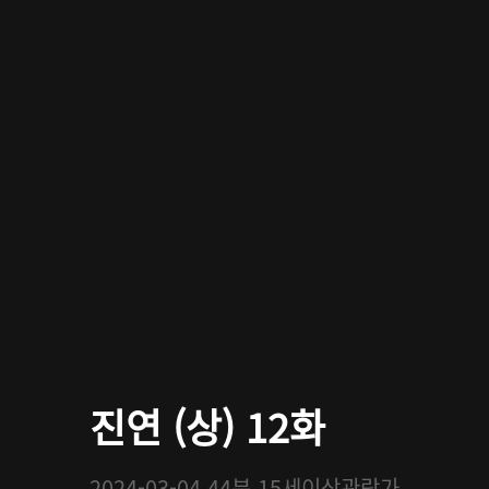
진연 (상) 12화
2024-03-04
44분
15세이상관람가