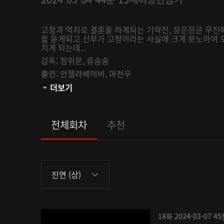
고청과 억지로 결혼을 하게되는 기약진, 장은은은 무
을 듣게되고 신부가 고청이라는 사실에 크게 분노하여 
치게 되는데...
감독:
정위문,
류숭숭
출연:
안젤라베이비,
마천우
관람등급:
더보기
전체회차
추천
진연 (상)
18화
2024-03-07
45