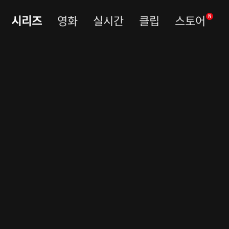
시리즈
영화
실시간
클립
스토어
N