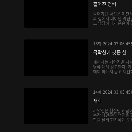
흩어진 영력
죽어가던 약진은 제천하
의 집에서 깨어난 약진
고 낙담하다가 은은이 곁
16화
2024-03-06
45
극락침에 깃든 한
제천하는 기약진을 지붕
명에 대해 경고한다. 
해야 하는지 묻고 제천하
14화
2024-03-05
45
재회
기약진은 천신만고 끝
순간 나연문이 법진을 
학을 날려 현진에게 