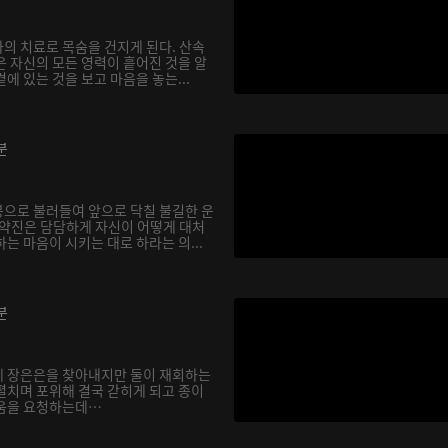
의 치료로 목숨을 건지게 된다. 산속
은 자신의 모든 영력이 흩어진 것을 알
에 있는 것을 보고 마음을 놓는...
분
으로 불러들여 앞으로 닥칠 불길한 운
기약진은 담담하게 자신이 어떻게 대처
는 마음이 시키는 대로 하라는 의...
분
에 장은은을 찾아내지만 둘이 재회하는
펼치며 포위해 결국 갇히게 되고 종이
도움을 요청하는데…