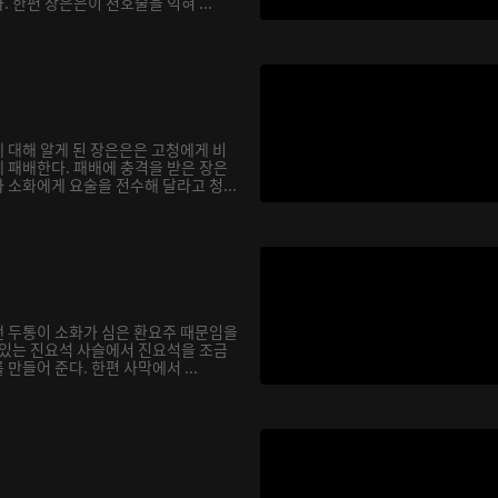
 한편 장은은이 천호술을 익혀 ...
 대해 알게 된 장은은은 고청에게 비
 패배한다. 패배에 충격을 받은 장은
소화에게 요술을 전수해 달라고 청...
 두통이 소화가 심은 환요주 때문임을
 있는 진요석 사슬에서 진요석을 조금
만들어 준다. 한편 사막에서 ...