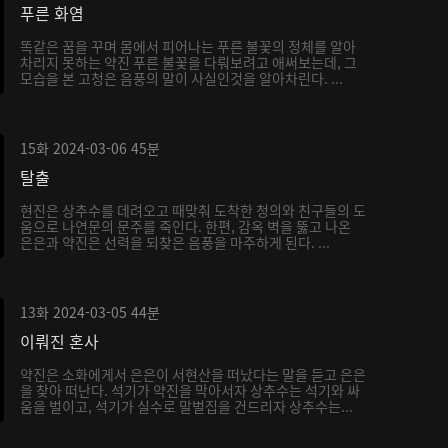
푸른 화염
똑같은 꿈을 꾸며 몸에서 피어나는 푸른 불꽃의 정체를 알아
차리지 못하는 약진 푸른 불꽃을 다뤄보려고 애써보는데, 그
모습을 본 고청은 음풍의 말이 사실인것을 알아차린다. ...
15화
2024-03-06
45분
탈출
현진은 상추수를 데려오고 때맞춰 도착한 청의와 친구들의 도
움으로 나연문의 문주를 죽인다. 한편, 감옥 벽을 뚫고 나온
은은과 약진은 선력을 되찾은 음풍을 마주하게 된다. ...
13화
2024-03-05
44분
이뤄진 혼사
약진은 소화에게서 은은이 서현산을 떠났다는 말을 듣고 은은
을 찾아 떠난다. 석기가 약진을 막아서자 상추수는 석기와 싸
움을 벌이고, 석기가 실수로 말벌집을 건드리자 상추수는...