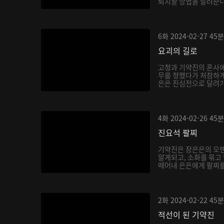
퇴치할 방법을 알려준다.
6화
2024-02-27
45분
요괴의 길로
고청과 기약진의 혼사에
무를 청했다가 처참하게
은은 진심전으로 달려가 
4화
2024-02-26
45분
진요석 팔찌
기약진은 장은은의 오랜
알게되고, 소화를 묶고
떼어내 은은에게 팔찌를 
2화
2024-02-22
45분
적선이 된 기약진