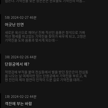
접는다. 기약진을 찾은 장은은은 천호술로 기약진의 마음...
5화
2024-02-27
46분
어긋난 인연
새로운 육신으로 깨어난 진짜 적선인 음풍은 청석으로 가짜
적선 행세를 하고있는 기약진을 찾아가 싸우게 되고, 고청은
기약진을 도와 음풍과 맞서게 되는데…
3화
2024-02-26
44분
단원궁에서 왜?
적영검에 부적을 붙여 천심동에서 벌을 받던 장은은이 천심동
을 나오는 날 여제자만 있는 단원궁에서 기약진을 부르고, 옥
현 진인의 제자 함연이 인적이 드문 길로 기약진을 데려...
1화
2024-02-22
44분
객잔에 부는 바람