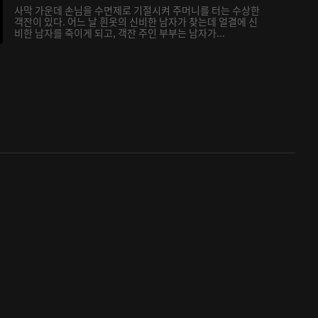
사막 가운데 손님을 수면제로 기절시켜 주머니를 터는 수상한
객잔이 있다. 어느 날 흰옷의 신비한 남자가 찾는데 얼결에 신
비한 남자를 죽이게 되고, 객잔 주인 부부는 남자가...