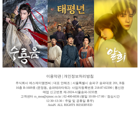
이용약관
|
개인정보처리방침
주식회사 에스제이엠엔씨 | 대표 안해조 | 서울특별시 송파구 송파대로 201, B동
16층 B-1609호 (문정동, 송파테라타워2) 사업자등록번호 218-87-02390 | 통신판
매업 신고번호 제-2024-서울송파-3233호
고객센터 cs_moa@sjmnc.co.kr | 02-400-6036 (평일 10:00~17:00 / 점심시간
12:30~13:30 / 주말 및 공휴일 휴무)
AsiaN. ALL RIGHTS RESERVED