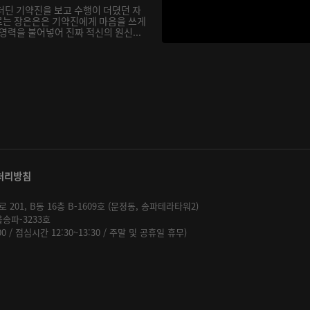
더딘 기약진을 보고 수행이 더뎠던 자
르는 장은은은 기약진에게 마음을 쓰게
영력을 불어넣어 진짜 적신의 원신...
처리방침
01, B동 16층 B-1609호 (문정동, 송파테라타워2)
울송파-3233호
:00 / 점심시간 12:30~13:30 / 주말 및 공휴일 휴무)