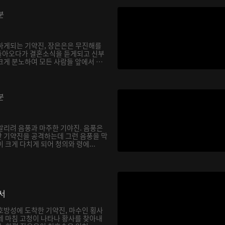
분
하게되는 기약진, 장은은은 무진해를
돌아오다가 결혼소식을 듣게되고 신부
크게 분노하여 모든 사람들 앞에서 천
분
알리려 음풍과 마주한 기야진. 음풍은
 기약진을 공격하는데 그런 음풍을 막
 크게 다치게 되어 청의와 령에...
서
호방성에 도착한 기약진, 마수인 횡사
데 마침 고청이 나타나 황사를 찾아내