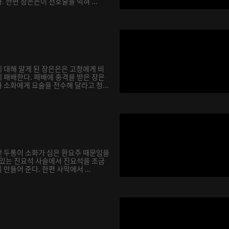
 한편 장은은이 천호술을 익혀 ...
 대해 알게 된 장은은은 고청에게 비
 패배한다. 패배에 충격을 받은 장은
소화에게 요술을 전수해 달라고 청...
 두통이 소화가 심은 환요주 때문임을
 있는 진요석 사슬에서 진요석을 조금
만들어 준다. 한편 사막에서 ...