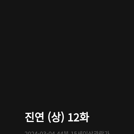
진연 (상) 12화
2024-03-04
44분
15세이상관람가