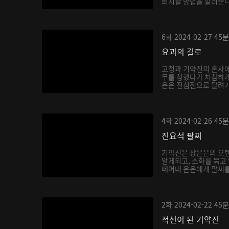
퇴치할 방법을 알려준다.
6화
2024-02-27
45분
요괴의 길로
고청과 기약진의 혼사에
무를 청했다가 처참하게
은은 진심전으로 달려가 
4화
2024-02-26
45분
진요석 팔찌
기약진은 장은은의 오랜
알게되고, 소화를 묶고
떼어내 은은에게 팔찌를 
2화
2024-02-22
45분
적선이 된 기약진