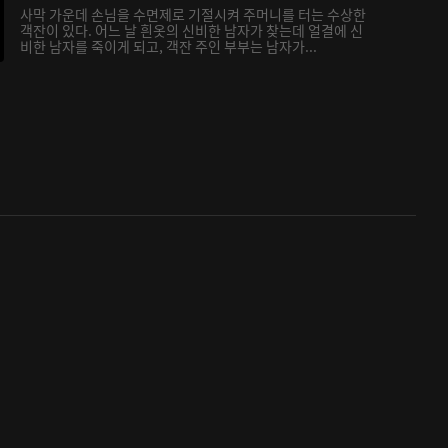
사막 가운데 손님을 수면제로 기절시켜 주머니를 터는 수상한
객잔이 있다. 어느 날 흰옷의 신비한 남자가 찾는데 얼결에 신
비한 남자를 죽이게 되고, 객잔 주인 부부는 남자가...