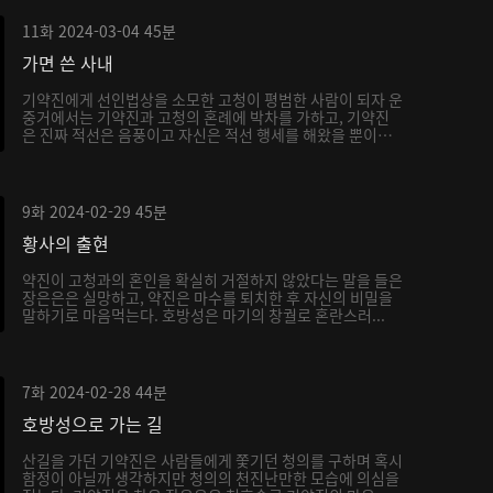
11화
2024-03-04
45분
가면 쓴 사내
기약진에게 선인법상을 소모한 고청이 평범한 사람이 되자 운
중거에서는 기약진과 고청의 혼례에 박차를 가하고, 기약진
은 진짜 적선은 음풍이고 자신은 적선 행세를 해왔을 뿐이
라...
9화
2024-02-29
45분
황사의 출현
약진이 고청과의 혼인을 확실히 거절하지 않았다는 말을 들은
장은은은 실망하고, 약진은 마수를 퇴치한 후 자신의 비밀을
말하기로 마음먹는다. 호방성은 마기의 창궐로 혼란스러...
7화
2024-02-28
44분
호방성으로 가는 길
산길을 가던 기약진은 사람들에게 쫓기던 청의를 구하며 혹시
함정이 아닐까 생각하지만 청의의 천진난만한 모습에 의심을