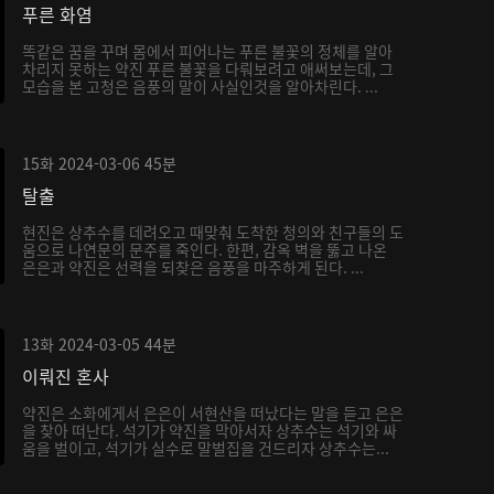
푸른 화염
똑같은 꿈을 꾸며 몸에서 피어나는 푸른 불꽃의 정체를 알아
차리지 못하는 약진 푸른 불꽃을 다뤄보려고 애써보는데, 그
모습을 본 고청은 음풍의 말이 사실인것을 알아차린다. ...
15화
2024-03-06
45분
탈출
현진은 상추수를 데려오고 때맞춰 도착한 청의와 친구들의 도
움으로 나연문의 문주를 죽인다. 한편, 감옥 벽을 뚫고 나온
은은과 약진은 선력을 되찾은 음풍을 마주하게 된다. ...
13화
2024-03-05
44분
이뤄진 혼사
약진은 소화에게서 은은이 서현산을 떠났다는 말을 듣고 은은
을 찾아 떠난다. 석기가 약진을 막아서자 상추수는 석기와 싸
움을 벌이고, 석기가 실수로 말벌집을 건드리자 상추수는...