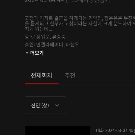
고청과 억지로 결혼을 하게되는 기약진, 장은은은 무
을 듣게되고 신부가 고청이라는 사실에 크게 분노하여 
치게 되는데...
감독:
정위문,
류숭숭
출연:
안젤라베이비,
마천우
관람등급:
더보기
전체회차
추천
진연 (상)
18화
2024-03-07
45