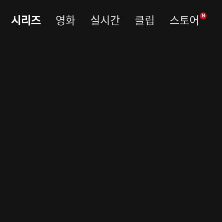
시리즈
영화
실시간
클립
스토어
N