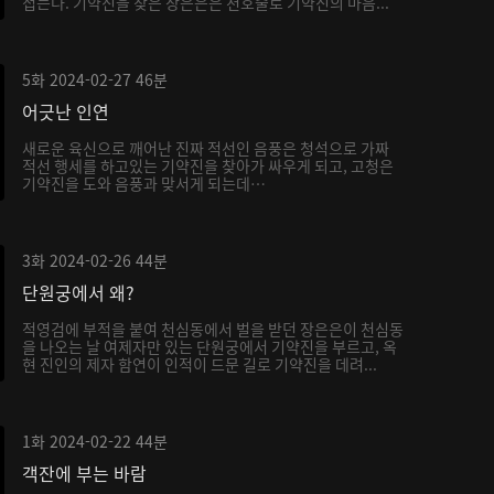
접는다. 기약진을 찾은 장은은은 천호술로 기약진의 마음...
5화
2024-02-27
46분
어긋난 인연
새로운 육신으로 깨어난 진짜 적선인 음풍은 청석으로 가짜
적선 행세를 하고있는 기약진을 찾아가 싸우게 되고, 고청은
기약진을 도와 음풍과 맞서게 되는데…
3화
2024-02-26
44분
단원궁에서 왜?
적영검에 부적을 붙여 천심동에서 벌을 받던 장은은이 천심동
을 나오는 날 여제자만 있는 단원궁에서 기약진을 부르고, 옥
현 진인의 제자 함연이 인적이 드문 길로 기약진을 데려...
1화
2024-02-22
44분
객잔에 부는 바람