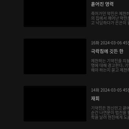
흩어진 영력
죽어가던 약진은 제천하
의 집에서 깨어난 약진
고 낙담하다가 은은이 곁
16화
2024-03-06
45
극락침에 깃든 한
제천하는 기약진을 지붕
명에 대해 경고한다. 
해야 하는지 묻고 제천하
14화
2024-03-05
45
재회
기약진은 천신만고 끝
순간 나연문이 법진을 
학을 날려 현진에게 