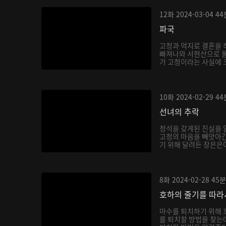
12화
2024-03-04
44
파국
고청과 억지로 결혼을 
빠져나와 서현산으로 
가 고청이라는 사실에 
호...
10화
2024-02-29
44
선녀의 추락
청석을 갖게된 진실을 
고청의 마음을 빼앗아간
기 위해 달려든 장은은이
8화
2024-02-28
45분
호하의 줄기를 따라
마수를 퇴치하기 위해 
를 퇴치할 방법을 찾는