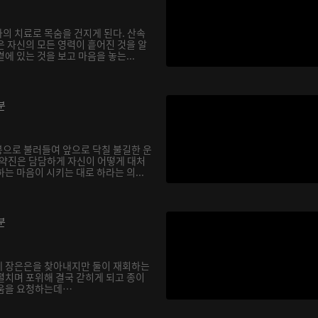
의 치료로 목숨을 건지게 된다. 산속
은 자신의 모든 영력이 흩어진 것을 알
에 있는 것을 보고 마음을 놓는...
분
으로 불러들여 앞으로 닥칠 불길한 운
기약진은 담담하게 자신이 어떻게 대처
는 마음이 시키는 대로 하라는 의...
분
에 장은은을 찾아내지만 둘이 재회하는
펼치며 포위해 결국 갇히게 되고 종이
도움을 요청하는데…