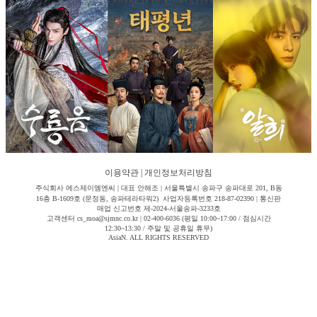
이용약관
|
개인정보처리방침
주식회사 에스제이엠엔씨 | 대표 안해조 | 서울특별시 송파구 송파대로 201, B동
16층 B-1609호 (문정동, 송파테라타워2) 사업자등록번호 218-87-02390 | 통신판
매업 신고번호 제-2024-서울송파-3233호
고객센터 cs_moa@sjmnc.co.kr | 02-400-6036 (평일 10:00~17:00 / 점심시간
12:30~13:30 / 주말 및 공휴일 휴무)
AsiaN. ALL RIGHTS RESERVED