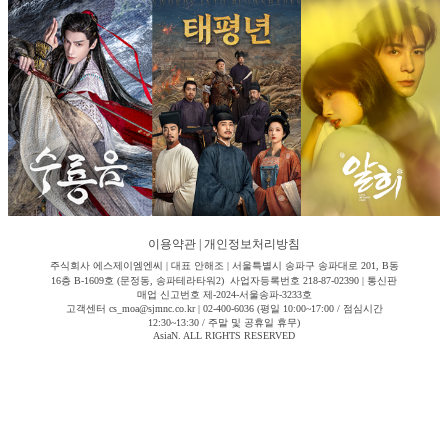
이용약관
|
개인정보처리방침
주식회사 에스제이엠엔씨 | 대표 안해조 | 서울특별시 송파구 송파대로 201, B동
16층 B-1609호 (문정동, 송파테라타워2) 사업자등록번호 218-87-02390 | 통신판
매업 신고번호 제-2024-서울송파-3233호
고객센터 cs_moa@sjmnc.co.kr | 02-400-6036 (평일 10:00~17:00 / 점심시간
12:30~13:30 / 주말 및 공휴일 휴무)
AsiaN. ALL RIGHTS RESERVED