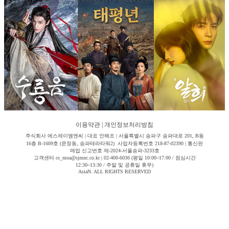
이용약관
|
개인정보처리방침
주식회사 에스제이엠엔씨 | 대표 안해조 | 서울특별시 송파구 송파대로 201, B동
16층 B-1609호 (문정동, 송파테라타워2) 사업자등록번호 218-87-02390 | 통신판
매업 신고번호 제-2024-서울송파-3233호
고객센터 cs_moa@sjmnc.co.kr | 02-400-6036 (평일 10:00~17:00 / 점심시간
12:30~13:30 / 주말 및 공휴일 휴무)
AsiaN. ALL RIGHTS RESERVED