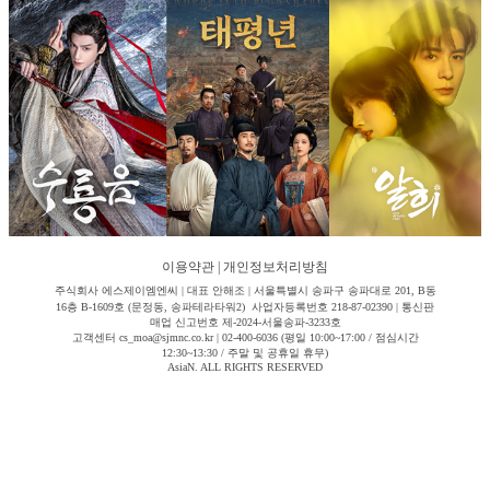
이용약관
|
개인정보처리방침
주식회사 에스제이엠엔씨 | 대표 안해조 | 서울특별시 송파구 송파대로 201, B동
16층 B-1609호 (문정동, 송파테라타워2) 사업자등록번호 218-87-02390 | 통신판
매업 신고번호 제-2024-서울송파-3233호
고객센터 cs_moa@sjmnc.co.kr | 02-400-6036 (평일 10:00~17:00 / 점심시간
12:30~13:30 / 주말 및 공휴일 휴무)
AsiaN. ALL RIGHTS RESERVED