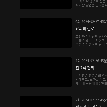
를 퇴치할 방법을 찾는
퇴치할 방법을 알려준다.
6화
2024-02-27
45분
요괴의 길로
고청과 기약진의 혼사에
무를 청했다가 처참하게
은은 진심전으로 달려가 
4화
2024-02-26
45분
진요석 팔찌
기약진은 장은은의 오랜
알게되고, 소화를 묶고
떼어내 은은에게 팔찌를 
2화
2024-02-22
45분
적선이 된 기약진