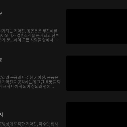
분
하게되는 기약진, 장은은은 무진해를
돌아오다가 결혼소식을 듣게되고 신부
크게 분노하여 모든 사람들 앞에서 천
분
알리려 음풍과 마주한 기야진. 음풍은
 기약진을 공격하는데 그런 음풍을 막
 크게 다치게 되어 청의와 령에...
서
호방성에 도착한 기약진, 마수인 횡사