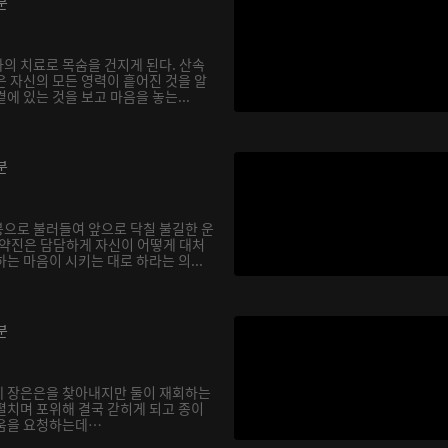
분
의 치료로 목숨을 건지게 된다. 산속
은 자신의 모든 영력이 흩어진 것을 알
에 있는 것을 보고 마음을 놓는...
분
으로 불러들여 앞으로 닥칠 불길한 운
기약진은 담담하게 자신이 어떻게 대처
는 마음이 시키는 대로 하라는 의...
분
에 장은은을 찾아내지만 둘이 재회하는
펼치며 포위해 결국 갇히게 되고 종이
도움을 요청하는데…