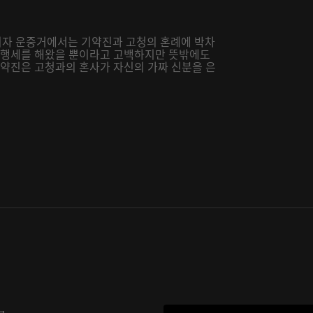
되자 운중거에서는 기약진과 고청의 혼례에 박차
선 행세를 해왔을 뿐이라고 고백하지만 뜻밖에도
기약진은 고청과의 혼사가 자신의 가짜 신분을 은