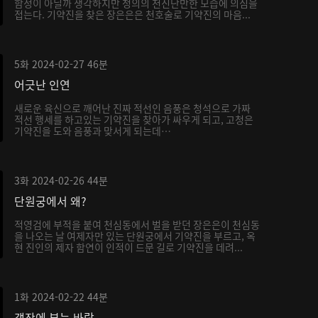
함정이 아닐까 생각하지만 청의의 천진난만한 모습에 의심을
접는다. 기약진을 찾은 장은은은 천호술로 기약진의 마음...
5화
2024-02-27
46분
어긋난 인연
새로운 육신으로 깨어난 진짜 적선인 음풍은 청석으로 가짜
적선 행세를 하고있는 기약진을 찾아가 싸우게 되고, 고청은
기약진을 도와 음풍과 맞서게 되는데…
3화
2024-02-26
44분
단원궁에서 왜?
적영검에 부적을 붙여 천심동에서 벌을 받던 장은은이 천심동
을 나오는 날 여제자만 있는 단원궁에서 기약진을 부르고, 옥
현 진인의 제자 함연이 인적이 드문 길로 기약진을 데려...
1화
2024-02-22
44분
객잔에 부는 바람