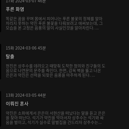
17화
2024-03-07
46분
푸른 화염
똑같은 꿈을 꾸며 몸에서 피어나는 푸른 불꽃의 정체를 알아
차리지 못하는 약진 푸른 불꽃을 다뤄보려고 애써보는데, 그
모습을 본 고청은 음풍의 말이 사실인것을 알아차린다. ...
15화
2024-03-06
45분
탈출
현진은 상추수를 데려오고 때맞춰 도착한 청의와 친구들의 도
움으로 나연문의 문주를 죽인다. 한편, 감옥 벽을 뚫고 나온
은은과 약진은 선력을 되찾은 음풍을 마주하게 된다. ...
13화
2024-03-05
44분
이뤄진 혼사
약진은 소화에게서 은은이 서현산을 떠났다는 말을 듣고 은은
을 찾아 떠난다. 석기가 약진을 막아서자 상추수는 석기와 싸
움을 벌이고, 석기가 실수로 말벌집을 건드리자 상추수는...