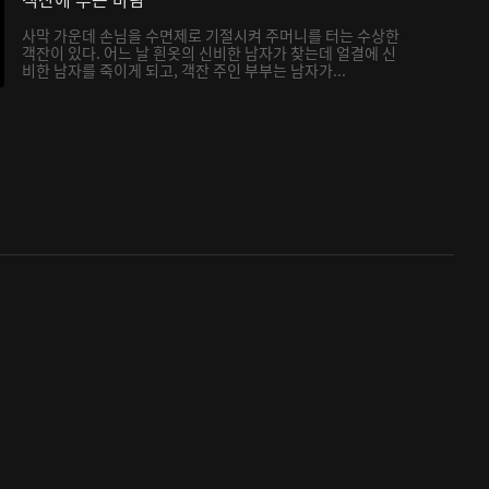
사막 가운데 손님을 수면제로 기절시켜 주머니를 터는 수상한
객잔이 있다. 어느 날 흰옷의 신비한 남자가 찾는데 얼결에 신
비한 남자를 죽이게 되고, 객잔 주인 부부는 남자가...