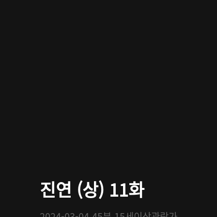
진연 (상) 11화
2024-03-04
45분
15세이상관람가