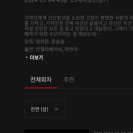
기약진에게 선인법상을 소모한 고청이 평범한 사람이 
를 가하고, 기약진은 진짜 적선은 음풍이고 자신은 적
자양 진인은 모든 걸 알고 있었다고 대답한다. 그제야 
폐하기 위한 수단이라는 걸 깨닫는데…
감독:
정위문,
류숭숭
출연:
안젤라베이비,
마천우
관람등급:
더보기
전체회차
추천
진연 (상)