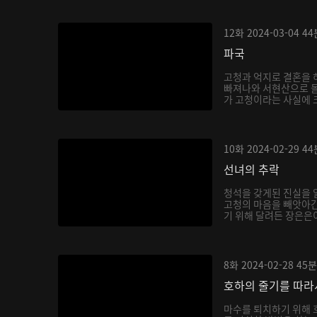
12화
2024-03-04
44
파국
고청과 억지로 결혼을 
빠져나와 서현산으로 
가 고청이라는 사실에 
호...
10화
2024-02-29
44
선녀의 추락
청석을 갖게된 진실을 
고청의 마음을 빼앗아간
기 위해 달려든 장은은이
8화
2024-02-28
45분
호하의 줄기를 따라
마수를 퇴치하기 위해 