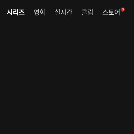
시리즈
영화
실시간
클립
스토어
N