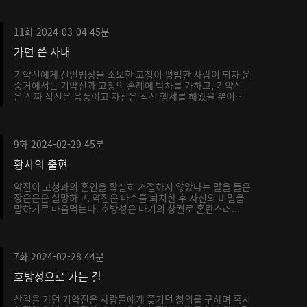
11화
2024-03-04
45분
가면 쓴 사내
기약진에게 선인법상을 소모한 고청이 평범한 사람이 되자 운
중거에서는 기약진과 고청의 혼례에 박차를 가하고, 기약진
은 진짜 적선은 음풍이고 자신은 적선 행세를 해왔을 뿐이
라...
9화
2024-02-29
45분
황사의 출현
약진이 고청과의 혼인을 확실히 거절하지 않았다는 말을 들은
장은은은 실망하고, 약진은 마수를 퇴치한 후 자신의 비밀을
말하기로 마음먹는다. 호방성은 마기의 창궐로 혼란스러...
7화
2024-02-28
44분
호방성으로 가는 길
산길을 가던 기약진은 사람들에게 쫓기던 청의를 구하며 혹시