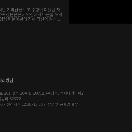
더딘 기약진을 보고 수행이 더뎠던 자
르는 장은은은 기약진에게 마음을 쓰게
영력을 불어넣어 진짜 적신의 원신...
처리방침
01, B동 16층 B-1609호 (문정동, 송파테라타워2)
울송파-3233호
:00 / 점심시간 12:30~13:30 / 주말 및 공휴일 휴무)