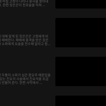
데 마침 고청이 나타나 황사를 찾아내
 한편 장은은이 천호술을 익혀 ...
 대해 알게 된 장은은은 고청에게 비
 패배한다. 패배에 충격을 받은 장은
소화에게 요술을 전수해 달라고 청...
 두통이 소화가 심은 환요주 때문임을
 있는 진요석 사슬에서 진요석을 조금
만들어 준다. 한편 사막에서 ...