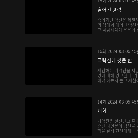
18화
2024-03-07
45
흩어진 영력
죽어가던 약진은 제천하
의 집에서 깨어난 약진
고 낙담하다가 은은이 곁
16화
2024-03-06
45
극락침에 깃든 한
제천하는 기약진을 지붕
명에 대해 경고한다. 
해야 하는지 묻고 제천하
14화
2024-03-05
45
재회
기약진은 천신만고 끝
순간 나연문이 법진을 
학을 날려 현진에게 