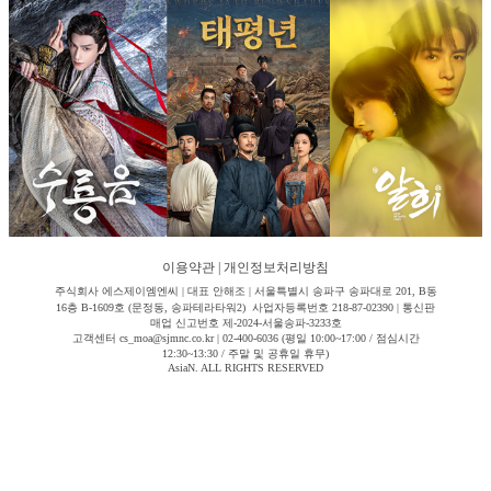
이용약관
|
개인정보처리방침
주식회사 에스제이엠엔씨 | 대표 안해조 | 서울특별시 송파구 송파대로 201, B동
16층 B-1609호 (문정동, 송파테라타워2) 사업자등록번호 218-87-02390 | 통신판
매업 신고번호 제-2024-서울송파-3233호
고객센터 cs_moa@sjmnc.co.kr | 02-400-6036 (평일 10:00~17:00 / 점심시간
12:30~13:30 / 주말 및 공휴일 휴무)
AsiaN. ALL RIGHTS RESERVED