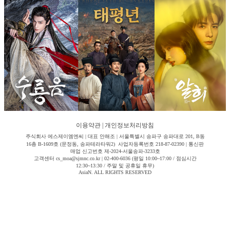
이용약관
|
개인정보처리방침
주식회사 에스제이엠엔씨 | 대표 안해조 | 서울특별시 송파구 송파대로 201, B동
16층 B-1609호 (문정동, 송파테라타워2) 사업자등록번호 218-87-02390 | 통신판
매업 신고번호 제-2024-서울송파-3233호
고객센터 cs_moa@sjmnc.co.kr | 02-400-6036 (평일 10:00~17:00 / 점심시간
12:30~13:30 / 주말 및 공휴일 휴무)
AsiaN. ALL RIGHTS RESERVED