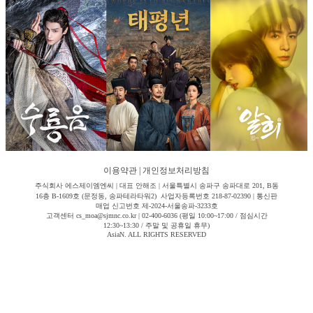
이용약관
|
개인정보처리방침
주식회사 에스제이엠엔씨 | 대표 안해조 | 서울특별시 송파구 송파대로 201, B동
16층 B-1609호 (문정동, 송파테라타워2) 사업자등록번호 218-87-02390 | 통신판
매업 신고번호 제-2024-서울송파-3233호
고객센터 cs_moa@sjmnc.co.kr | 02-400-6036 (평일 10:00~17:00 / 점심시간
12:30~13:30 / 주말 및 공휴일 휴무)
AsiaN. ALL RIGHTS RESERVED