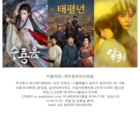
이용약관
|
개인정보처리방침
주식회사 에스제이엠엔씨 | 대표 안해조 | 서울특별시 송파구 송파대로 201, B동
16층 B-1609호 (문정동, 송파테라타워2) 사업자등록번호 218-87-02390 | 통신판
매업 신고번호 제-2024-서울송파-3233호
고객센터 cs_moa@sjmnc.co.kr | 02-400-6036 (평일 10:00~17:00 / 점심시간
12:30~13:30 / 주말 및 공휴일 휴무)
AsiaN. ALL RIGHTS RESERVED