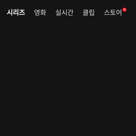
시리즈
영화
실시간
클립
스토어
N