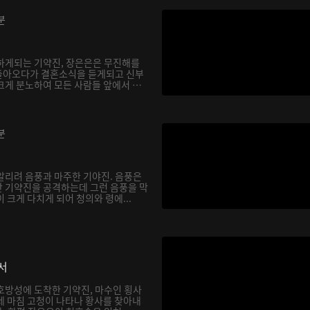
분
하게되는 기약진, 장은은은 무진해를
돌아오다가 결혼소식을 듣게되고 신부
크게 분노하여 모든 사람들 앞에서 천
분
알리려 음풍과 마주한 기야진. 음풍은
 기약진을 공격하는데 그런 음풍을 막
 크게 다치게 되어 청의와 령에...
서
호방성에 도착한 기약진, 마수인 횡사
데 마침 고청이 나타나 황사를 찾아내