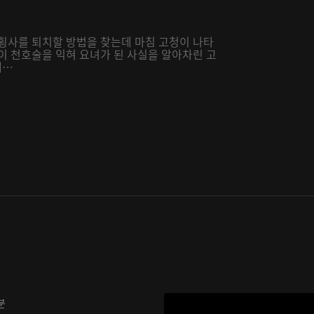
 횡사를 퇴치할 방법을 찾는데 마침 고청이 나타
이 천호술을 익혀 요녀가 된 사실을 알아차린 고
데…
분