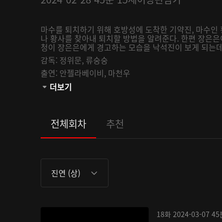
마수를 퇴치하기 위해 호방성에 도착한 기약진, 마수인
나 황사를 찾아내 퇴치할 방법을 알려준다. 한편 장은은
청이 장은은에게 경고하는 모습을 낙석진이 보게 되는
감독:
정위문,
류숭숭
출연:
안젤라베이비,
마천우
관람등급:
더보기
전체회차
추천
진연 (상)
18화
2024-03-07
45