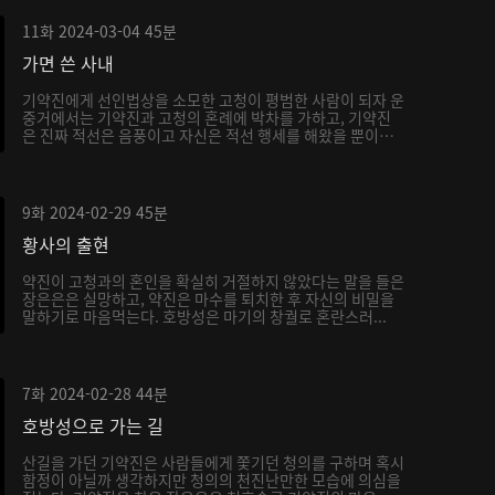
11화
2024-03-04
45분
가면 쓴 사내
기약진에게 선인법상을 소모한 고청이 평범한 사람이 되자 운
중거에서는 기약진과 고청의 혼례에 박차를 가하고, 기약진
은 진짜 적선은 음풍이고 자신은 적선 행세를 해왔을 뿐이
라...
9화
2024-02-29
45분
황사의 출현
약진이 고청과의 혼인을 확실히 거절하지 않았다는 말을 들은
장은은은 실망하고, 약진은 마수를 퇴치한 후 자신의 비밀을
말하기로 마음먹는다. 호방성은 마기의 창궐로 혼란스러...
7화
2024-02-28
44분
호방성으로 가는 길
산길을 가던 기약진은 사람들에게 쫓기던 청의를 구하며 혹시
함정이 아닐까 생각하지만 청의의 천진난만한 모습에 의심을