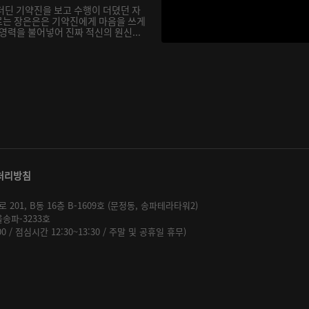
더딘 기약진을 보고 수행이 더뎠던 자
르는 장은은은 기약진에게 마음을 쓰게
영력을 불어넣어 진짜 적신의 원신...
처리방침
01, B동 16층 B-1609호 (문정동, 송파테라타워2)
울송파-3233호
:00 / 점심시간 12:30~13:30 / 주말 및 공휴일 휴무)