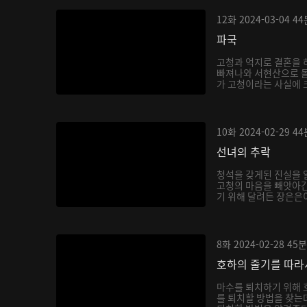
12화
2024-03-04
44
파국
고청과 억지로 결혼을 
빠져나와 서현산으로 
가 고청이라는 사실에 
호...
10화
2024-02-29
44
선녀의 추락
청석을 갖게된 진실을 
고청의 마음을 빼앗아간
기 위해 달려든 장은은이
8화
2024-02-28
45분
호하의 줄기를 따라
마수를 퇴치하기 위해 
를 퇴치할 방법을 찾는