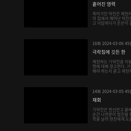
흩어진 영력
죽어가던 약진은 제천하
의 집에서 깨어난 약진
고 낙담하다가 은은이 곁
16화
2024-03-06
45
극락침에 깃든 한
제천하는 기약진을 지붕
명에 대해 경고한다. 
해야 하는지 묻고 제천하
14화
2024-03-05
45
재회
기약진은 천신만고 끝
순간 나연문이 법진을 
학을 날려 현진에게 