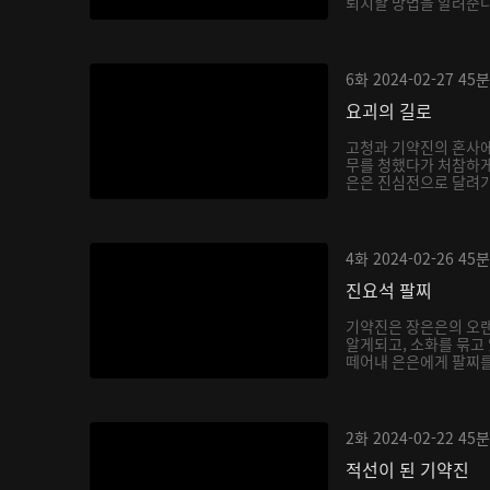
퇴치할 방법을 알려준다.
6화
2024-02-27
45분
요괴의 길로
고청과 기약진의 혼사에
무를 청했다가 처참하게
은은 진심전으로 달려가 
4화
2024-02-26
45분
진요석 팔찌
기약진은 장은은의 오랜
알게되고, 소화를 묶고
떼어내 은은에게 팔찌를 
2화
2024-02-22
45분
적선이 된 기약진