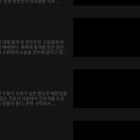
 한편 장은은이 천호술을 익혀 ...
 대해 알게 된 장은은은 고청에게 비
 패배한다. 패배에 충격을 받은 장은
소화에게 요술을 전수해 달라고 청...
 두통이 소화가 심은 환요주 때문임을
 있는 진요석 사슬에서 진요석을 조금
만들어 준다. 한편 사막에서 ...