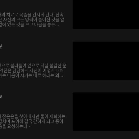
의 치료로 목숨을 건지게 된다. 산속
은 자신의 모든 영력이 흩어진 것을 알
에 있는 것을 보고 마음을 놓는...
분
으로 불러들여 앞으로 닥칠 불길한 운
기약진은 담담하게 자신이 어떻게 대처
는 마음이 시키는 대로 하라는 의...
분
에 장은은을 찾아내지만 둘이 재회하는
펼치며 포위해 결국 갇히게 되고 종이
도움을 요청하는데…