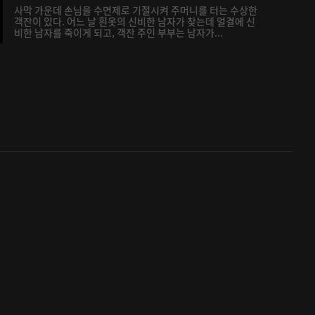
사막 가운데 손님을 수면제로 기절시켜 주머니를 터는 수상한
객잔이 있다. 어느 날 흰옷의 신비한 남자가 찾는데 얼결에 신
비한 남자를 죽이게 되고, 객잔 주인 부부는 남자가...