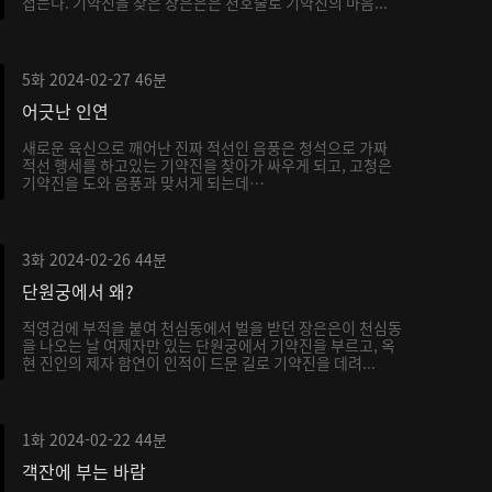
접는다. 기약진을 찾은 장은은은 천호술로 기약진의 마음...
5화
2024-02-27
46분
어긋난 인연
새로운 육신으로 깨어난 진짜 적선인 음풍은 청석으로 가짜
적선 행세를 하고있는 기약진을 찾아가 싸우게 되고, 고청은
기약진을 도와 음풍과 맞서게 되는데…
3화
2024-02-26
44분
단원궁에서 왜?
적영검에 부적을 붙여 천심동에서 벌을 받던 장은은이 천심동
을 나오는 날 여제자만 있는 단원궁에서 기약진을 부르고, 옥
현 진인의 제자 함연이 인적이 드문 길로 기약진을 데려...
1화
2024-02-22
44분
객잔에 부는 바람