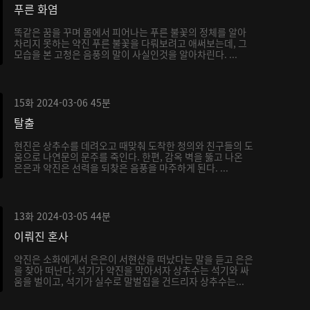
푸른 화염
똑같은 꿈을 꾸며 몸에서 피어나는 푸른 불꽃의 정체를 알아
차리지 못하는 약진 푸른 불꽃을 다뤄보려고 애써보는데, 그
모습을 본 고청은 음풍의 말이 사실인것을 알아차린다. ...
15화
2024-03-06
45분
탈출
현진은 상추수를 데려오고 때맞춰 도착한 청의와 친구들의 도
움으로 나연문의 문주를 죽인다. 한편, 감옥 벽을 뚫고 나온
은은과 약진은 선력을 되찾은 음풍을 마주하게 된다. ...
13화
2024-03-05
44분
이뤄진 혼사
약진은 소화에게서 은은이 서현산을 떠났다는 말을 듣고 은은
을 찾아 떠난다. 석기가 약진을 막아서자 상추수는 석기와 싸
움을 벌이고, 석기가 실수로 말벌집을 건드리자 상추수는...