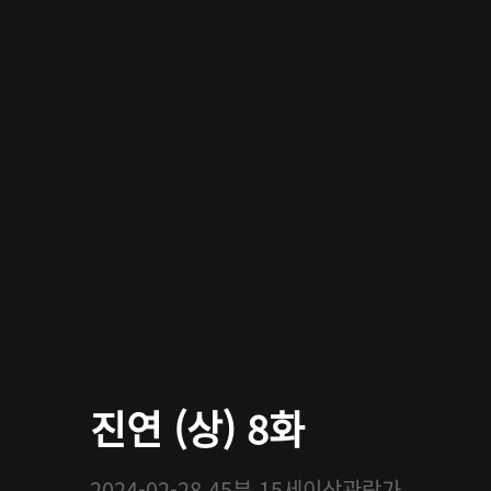
진연 (상) 8화
2024-02-28
45분
15세이상관람가