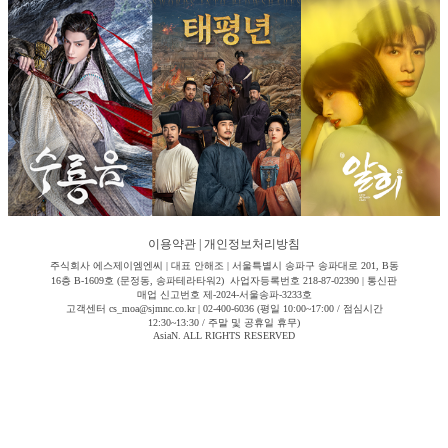
이용약관
|
개인정보처리방침
주식회사 에스제이엠엔씨 | 대표 안해조 | 서울특별시 송파구 송파대로 201, B동
16층 B-1609호 (문정동, 송파테라타워2) 사업자등록번호 218-87-02390 | 통신판
매업 신고번호 제-2024-서울송파-3233호
고객센터 cs_moa@sjmnc.co.kr | 02-400-6036 (평일 10:00~17:00 / 점심시간
12:30~13:30 / 주말 및 공휴일 휴무)
AsiaN. ALL RIGHTS RESERVED