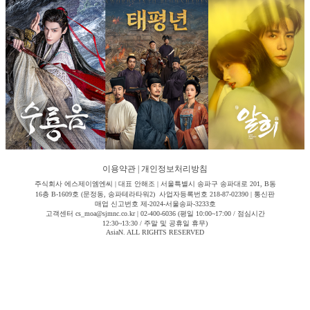
이용약관
|
개인정보처리방침
주식회사 에스제이엠엔씨 | 대표 안해조 | 서울특별시 송파구 송파대로 201, B동
16층 B-1609호 (문정동, 송파테라타워2) 사업자등록번호 218-87-02390 | 통신판
매업 신고번호 제-2024-서울송파-3233호
고객센터 cs_moa@sjmnc.co.kr | 02-400-6036 (평일 10:00~17:00 / 점심시간
12:30~13:30 / 주말 및 공휴일 휴무)
AsiaN. ALL RIGHTS RESERVED