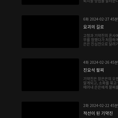
퇴치할 방법을 알려준다.
6화
2024-02-27
45분
요괴의 길로
고청과 기약진의 혼사에
무를 청했다가 처참하게
은은 진심전으로 달려가 
4화
2024-02-26
45분
진요석 팔찌
기약진은 장은은의 오랜
알게되고, 소화를 묶고
떼어내 은은에게 팔찌를 
2화
2024-02-22
45분
적선이 된 기약진