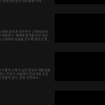
 한편 장은은이 천호술을 익혀 ...
 대해 알게 된 장은은은 고청에게 비
 패배한다. 패배에 충격을 받은 장은
소화에게 요술을 전수해 달라고 청...
 두통이 소화가 심은 환요주 때문임을
 있는 진요석 사슬에서 진요석을 조금
만들어 준다. 한편 사막에서 ...