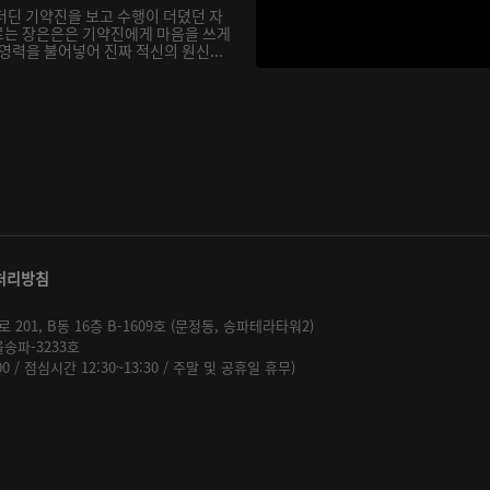
더딘 기약진을 보고 수행이 더뎠던 자
르는 장은은은 기약진에게 마음을 쓰게
영력을 불어넣어 진짜 적신의 원신...
처리방침
01, B동 16층 B-1609호 (문정동, 송파테라타워2)
울송파-3233호
:00 / 점심시간 12:30~13:30 / 주말 및 공휴일 휴무)