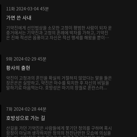
11화
2024-03-04
45분
가면 쓴 사내
기약진에게 선인법상을 소모한 고청이 평범한 사람이 되자 운
중거에서는 기약진과 고청의 혼례에 박차를 가하고, 기약진
은 진짜 적선은 음풍이고 자신은 적선 행세를 해왔을 뿐이
라...
9화
2024-02-29
45분
황사의 출현
약진이 고청과의 혼인을 확실히 거절하지 않았다는 말을 들은
장은은은 실망하고, 약진은 마수를 퇴치한 후 자신의 비밀을
말하기로 마음먹는다. 호방성은 마기의 창궐로 혼란스러...
7화
2024-02-28
44분
호방성으로 가는 길
산길을 가던 기약진은 사람들에게 쫓기던 청의를 구하며 혹시
함정이 아닐까 생각하지만 청의의 천진난만한 모습에 의심을