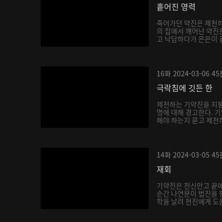
흩어진 영력
죽어가던 약진은 제천하
의 집에서 깨어난 약진
고 낙담하다가 은은이 곁
16화
2024-03-06
45
극락침에 깃든 한
제천하는 기약진을 지붕
명에 대해 경고한다. 
해야 하는지 묻고 제천하
14화
2024-03-05
45
재회
기약진은 천신만고 끝
순간 나연문이 법진을 
학을 날려 현진에게 