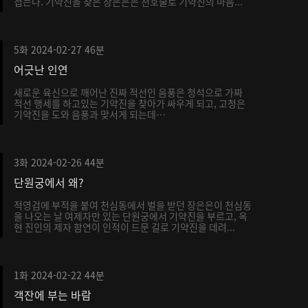
접는다. 기약진을 찾은 장은은은 천호술로 기약진의 마음...
5화
2024-02-27
46분
어긋난 인연
새로운 육신으로 깨어난 진짜 적선인 음풍은 청석으로 가짜
적선 행세를 하고있는 기약진을 찾아가 싸우게 되고, 고청은
기약진을 도와 음풍과 맞서게 되는데…
3화
2024-02-26
44분
단원궁에서 왜?
적영검에 부적을 붙여 천심동에서 벌을 받던 장은은이 천심동
을 나오는 날 여제자만 있는 단원궁에서 기약진을 부르고, 옥
현 진인의 제자 함연이 인적이 드문 길로 기약진을 데려...
1화
2024-02-22
44분
객잔에 부는 바람