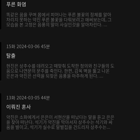
푸른 화염
똑같은 꿈을 꾸며 몸에서 피어나는 푸른 불꽃의 정체를 알아
차리지 못하는 약진 푸른 불꽃을 다뤄보려고 애써보는데, 그
모습을 본 고청은 음풍의 말이 사실인것을 알아차린다. ...
15화
2024-03-06
45분
탈출
현진은 상추수를 데려오고 때맞춰 도착한 청의와 친구들의 도
움으로 나연문의 문주를 죽인다. 한편, 감옥 벽을 뚫고 나온
은은과 약진은 선력을 되찾은 음풍을 마주하게 된다. ...
13화
2024-03-05
44분
이뤄진 혼사
약진은 소화에게서 은은이 서현산을 떠났다는 말을 듣고 은은
을 찾아 떠난다. 석기가 약진을 막아서자 상추수는 석기와 싸
움을 벌이고, 석기가 실수로 말벌집을 건드리자 상추수는...