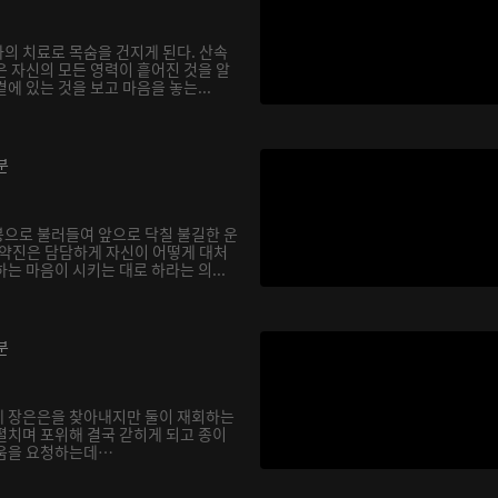
의 치료로 목숨을 건지게 된다. 산속
은 자신의 모든 영력이 흩어진 것을 알
에 있는 것을 보고 마음을 놓는...
분
으로 불러들여 앞으로 닥칠 불길한 운
기약진은 담담하게 자신이 어떻게 대처
는 마음이 시키는 대로 하라는 의...
분
에 장은은을 찾아내지만 둘이 재회하는
펼치며 포위해 결국 갇히게 되고 종이
도움을 요청하는데…