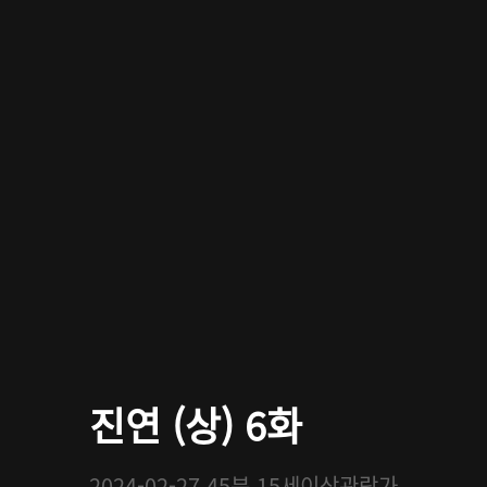
진연 (상) 6화
2024-02-27
45분
15세이상관람가