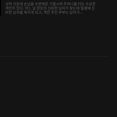
사막 가운데 손님을 수면제로 기절시켜 주머니를 터는 수상한
객잔이 있다. 어느 날 흰옷의 신비한 남자가 찾는데 얼결에 신
비한 남자를 죽이게 되고, 객잔 주인 부부는 남자가...