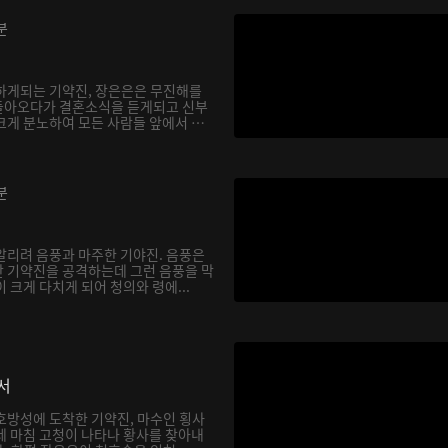
분
하게되는 기약진, 장은은은 무진해를
돌아오다가 결혼소식을 듣게되고 신부
크게 분노하여 모든 사람들 앞에서 천
분
알리려 음풍과 마주한 기야진. 음풍은
 기약진을 공격하는데 그런 음풍을 막
 크게 다치게 되어 청의와 령에...
서
호방성에 도착한 기약진, 마수인 횡사
데 마침 고청이 나타나 황사를 찾아내