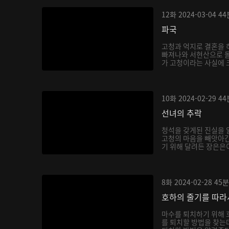
12화
2024-03-04
44
파국
고청과 억지로 결혼을 
빠져나와 서현산으로 
가 고청이라는 사실에 
호...
10화
2024-02-29
44
선녀의 추락
청석을 갖게된 진실을 
고청의 마음을 빼앗아간
기 위해 달려든 장은은이
8화
2024-02-28
45분
호하의 줄기를 따라
마수를 퇴치하기 위해 
를 퇴치할 방법을 찾는