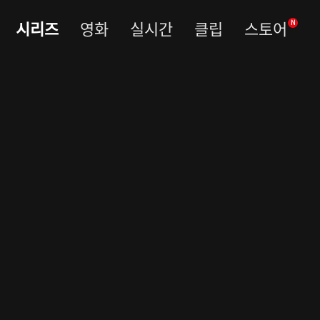
시리즈
영화
실시간
클립
스토어
N