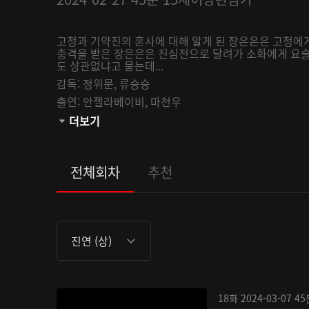
고청과 기약진의 혼사에 대해 알게 된 장은은은 고청에
충격을 받은 장은은은 진심전으로 달려가 소화에게 요술
도 상관없냐고 묻는데...
감독:
정위문,
류숭숭
출연:
안젤라베이비,
마천우
관람등급:
더보기
전체회차
추천
진연 (상)
18화
2024-03-07
45