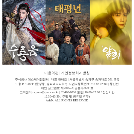
이용약관
|
개인정보처리방침
주식회사 에스제이엠엔씨 | 대표 안해조 | 서울특별시 송파구 송파대로 201, B동
16층 B-1609호 (문정동, 송파테라타워2) 사업자등록번호 218-87-02390 | 통신판
매업 신고번호 제-2024-서울송파-3233호
고객센터 cs_moa@sjmnc.co.kr | 02-400-6036 (평일 10:00~17:00 / 점심시간
12:30~13:30 / 주말 및 공휴일 휴무)
AsiaN. ALL RIGHTS RESERVED