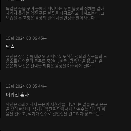
똑같은 꿈을 꾸며 몸에서 피어나는 푸른 불꽃의 정체를 알아
차리지 못하는 약진 푸른 불꽃을 다뤄보려고 애써보는데, 그
모습을 본 고청은 음풍의 말이 사실인것을 알아차린다. ...
15화
2024-03-06
45분
탈출
현진은 상추수를 데려오고 때맞춰 도착한 청의와 친구들의 도
움으로 나연문의 문주를 죽인다. 한편, 감옥 벽을 뚫고 나온
은은과 약진은 선력을 되찾은 음풍을 마주하게 된다. ...
13화
2024-03-05
44분
이뤄진 혼사
약진은 소화에게서 은은이 서현산을 떠났다는 말을 듣고 은은
을 찾아 떠난다. 석기가 약진을 막아서자 상추수는 석기와 싸
움을 벌이고, 석기가 실수로 말벌집을 건드리자 상추수는...