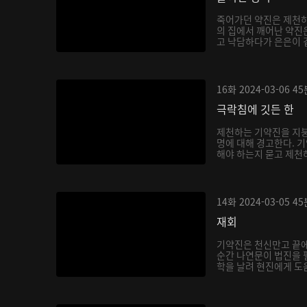
죽어가던 약진은 제천하
의 집에서 깨어난 약진
고 낙담하다가 은은이 곁
16화
2024-03-06
45
극락침에 깃든 한
제천하는 기약진을 지붕
명에 대해 경고한다. 
해야 하는지 묻고 제천하
14화
2024-03-05
45
재회
기약진은 천신만고 끝
순간 나연문이 법진을 
학을 날려 현진에게 