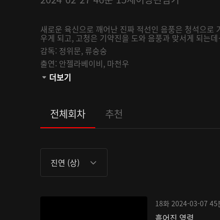
새로운 육신으로 깨어난 진짜 적선인 음풍은 청석으로 
우게 되고, 고청은 기약진을 도와 음풍과 맞서게 되는데
감독:
정위문,
류숭숭
출연:
안젤라베이비,
마천우
관람등급:
더보기
전체회차
추천
진연 (상)
18화
2024-03-07
45
흩어진 영력