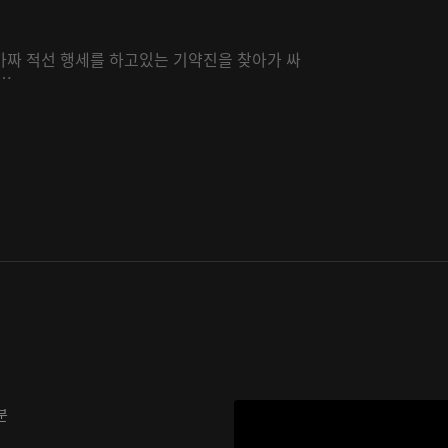
가짜 적선 행세를 하고있는 기약진을 찾아가 싸
…
분