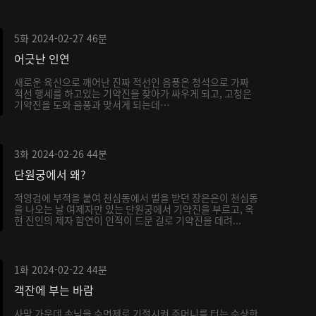
5화
2024-02-27
46분
어긋난 인연
새로운 육신으로 깨어난 진짜 적선인 음풍은 청석으로 가짜
적선 행세를 하고있는 기약진을 찾아가 싸우게 되고, 고청은
기약진을 도와 음풍과 맞서게 되는데…
3화
2024-02-26
44분
단원궁에서 왜?
적영검에 부적을 붙여 천심동에서 벌을 받던 장은은이 천심동
을 나오는 날 여제자만 있는 단원궁에서 기약진을 부르고, 옥
현 진인의 제자 함연이 인적이 드문 길로 기약진을 데려...
1화
2024-02-22
44분
객잔에 부는 바람
사막 가운데 손님을 수면제로 기절시켜 주머니를 터는 수상한