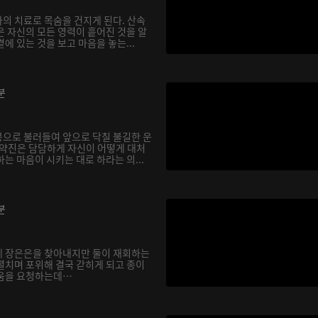
의 치료로 목숨을 건지게 된다. 산속
은 자신의 모든 영력이 흩어진 것을 알
에 있는 것을 보고 마음을 놓는...
분
으로 불러들여 앞으로 닥칠 불길한 운
기약진은 담담하게 자신이 어떻게 대처
는 마음이 시키는 대로 하라는 의...
분
에 장은은을 찾아내지만 둘이 재회하는
펼치며 포위해 결국 갇히게 되고 종이
도움을 요청하는데…