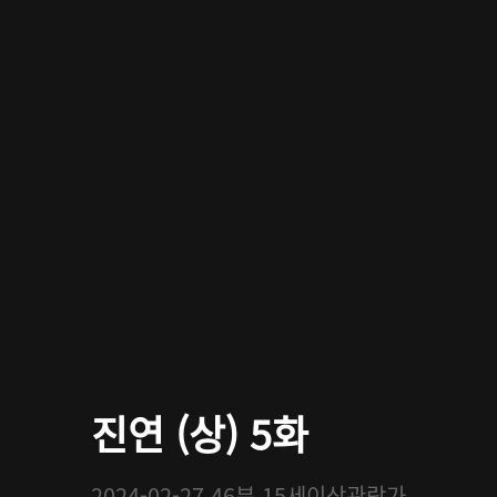
진연 (상) 5화
2024-02-27
46분
15세이상관람가