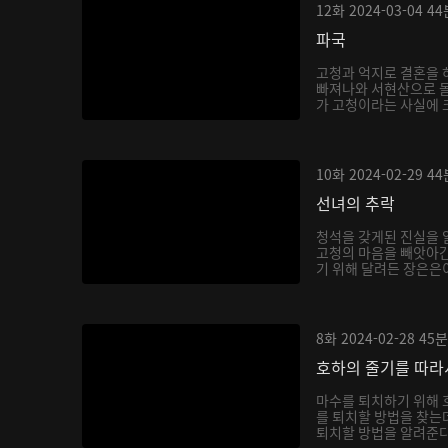
12화
2024-03-04
44
파국
고청과 억지로 결혼을 
빠져나와 서현산으로 
가 고청이라는 사실에 
호...
10화
2024-02-29
44
선녀의 추락
청석을 갖게된 진실을 
고청의 마음을 빼앗아간
기 위해 달려든 장은은이
8화
2024-02-28
45분
호하의 줄기를 따라
마수를 퇴치하기 위해 
를 퇴치할 방법을 찾는
퇴치할 방법을 알려준다.