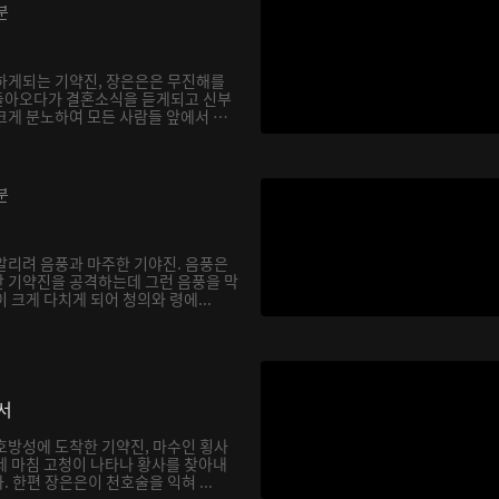
분
하게되는 기약진, 장은은은 무진해를
돌아오다가 결혼소식을 듣게되고 신부
크게 분노하여 모든 사람들 앞에서 천
분
알리려 음풍과 마주한 기야진. 음풍은
 기약진을 공격하는데 그런 음풍을 막
 크게 다치게 되어 청의와 령에...
서
호방성에 도착한 기약진, 마수인 횡사
데 마침 고청이 나타나 황사를 찾아내
 한편 장은은이 천호술을 익혀 ...