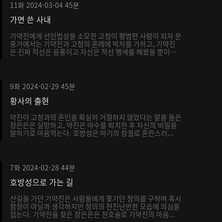
11화
2024-03-04
45분
가면 쓴 사내
기약진에게 선인법상을 소모한 고청이 평범한 사람이 되자 운
중거에서는 기약진과 고청의 혼례에 박차를 가하고, 기약진
은 진짜 적선은 음풍이고 자신은 적선 행세를 해왔을 뿐이
라...
9화
2024-02-29
45분
황사의 출현
약진이 고청과의 혼인을 확실히 거절하지 않았다는 말을 들은
장은은은 실망하고, 약진은 마수를 퇴치한 후 자신의 비밀을
말하기로 마음먹는다. 호방성은 마기의 창궐로 혼란스러...
7화
2024-02-28
44분
호방성으로 가는 길
산길을 가던 기약진은 사람들에게 쫓기던 청의를 구하며 혹시
함정이 아닐까 생각하지만 청의의 천진난만한 모습에 의심을
접는다. 기약진을 찾은 장은은은 천호술로 기약진의 마음...