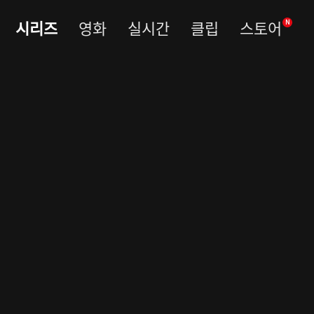
시리즈
영화
실시간
클립
스토어
N