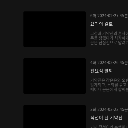
6화
2024-02-27
45분
요괴의 길로
고청과 기약진의 혼사에
무를 청했다가 처참하게
은은 진심전으로 달려가 
4화
2024-02-26
45분
진요석 팔찌
기약진은 장은은의 오랜
알게되고, 소화를 묶고
떼어내 은은에게 팔찌를 
2화
2024-02-22
45분
적선이 된 기약진
가짜 적선이라 수행이 