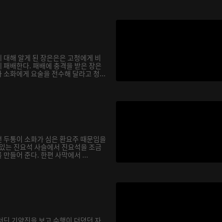
 대해 알게 된 장은은은 고청에게 비
 패배한다. 패배에 충격을 받은 장은
소화에게 요술을 전수해 달라고 청...
 두통이 소화가 심은 환요주 때문임을
 있는 진요석 사슬에서 진요석을 조금
만들어 준다. 한편 사막에서 ...
더딘 기약진을 보고 수행이 더뎠던 자