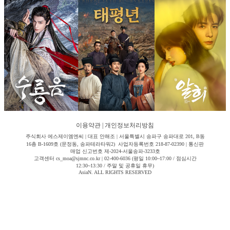
이용약관
|
개인정보처리방침
주식회사 에스제이엠엔씨 | 대표 안해조 | 서울특별시 송파구 송파대로 201, B동
16층 B-1609호 (문정동, 송파테라타워2) 사업자등록번호 218-87-02390 | 통신판
매업 신고번호 제-2024-서울송파-3233호
고객센터 cs_moa@sjmnc.co.kr | 02-400-6036 (평일 10:00~17:00 / 점심시간
12:30~13:30 / 주말 및 공휴일 휴무)
AsiaN. ALL RIGHTS RESERVED