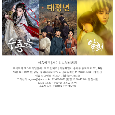
이용약관
|
개인정보처리방침
주식회사 에스제이엠엔씨 | 대표 안해조 | 서울특별시 송파구 송파대로 201, B동
16층 B-1609호 (문정동, 송파테라타워2) 사업자등록번호 218-87-02390 | 통신판
매업 신고번호 제-2024-서울송파-3233호
고객센터 cs_moa@sjmnc.co.kr | 02-400-6036 (평일 10:00~17:00 / 점심시간
12:30~13:30 / 주말 및 공휴일 휴무)
AsiaN. ALL RIGHTS RESERVED