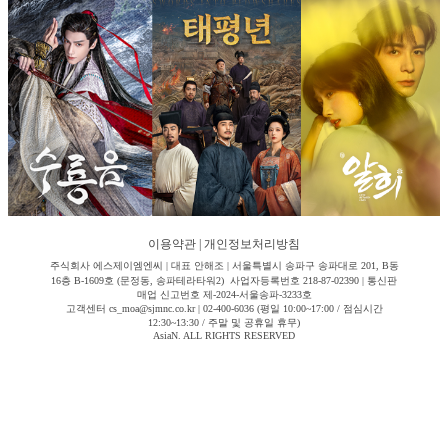
이용약관
|
개인정보처리방침
주식회사 에스제이엠엔씨 | 대표 안해조 | 서울특별시 송파구 송파대로 201, B동
16층 B-1609호 (문정동, 송파테라타워2) 사업자등록번호 218-87-02390 | 통신판
매업 신고번호 제-2024-서울송파-3233호
고객센터 cs_moa@sjmnc.co.kr | 02-400-6036 (평일 10:00~17:00 / 점심시간
12:30~13:30 / 주말 및 공휴일 휴무)
AsiaN. ALL RIGHTS RESERVED