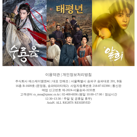
이용약관
|
개인정보처리방침
주식회사 에스제이엠엔씨 | 대표 안해조 | 서울특별시 송파구 송파대로 201, B동
16층 B-1609호 (문정동, 송파테라타워2) 사업자등록번호 218-87-02390 | 통신판
매업 신고번호 제-2024-서울송파-3233호
고객센터 cs_moa@sjmnc.co.kr | 02-400-6036 (평일 10:00~17:00 / 점심시간
12:30~13:30 / 주말 및 공휴일 휴무)
AsiaN. ALL RIGHTS RESERVED