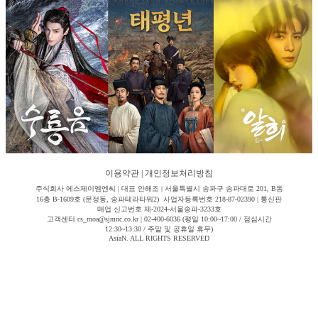
이용약관
|
개인정보처리방침
주식회사 에스제이엠엔씨 | 대표 안해조 | 서울특별시 송파구 송파대로 201, B동
16층 B-1609호 (문정동, 송파테라타워2) 사업자등록번호 218-87-02390 | 통신판
매업 신고번호 제-2024-서울송파-3233호
고객센터 cs_moa@sjmnc.co.kr | 02-400-6036 (평일 10:00~17:00 / 점심시간
12:30~13:30 / 주말 및 공휴일 휴무)
AsiaN. ALL RIGHTS RESERVED