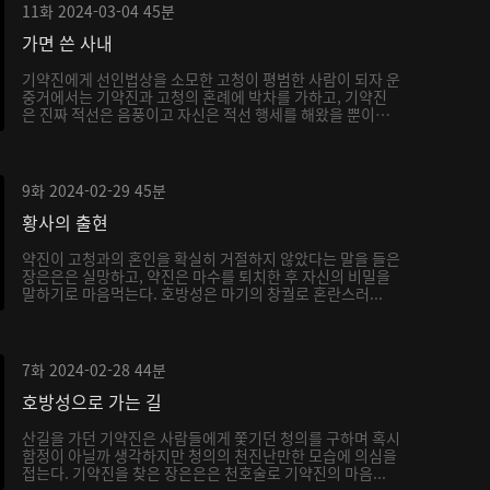
11화
2024-03-04
45분
가면 쓴 사내
기약진에게 선인법상을 소모한 고청이 평범한 사람이 되자 운
중거에서는 기약진과 고청의 혼례에 박차를 가하고, 기약진
은 진짜 적선은 음풍이고 자신은 적선 행세를 해왔을 뿐이
라...
9화
2024-02-29
45분
황사의 출현
약진이 고청과의 혼인을 확실히 거절하지 않았다는 말을 들은
장은은은 실망하고, 약진은 마수를 퇴치한 후 자신의 비밀을
말하기로 마음먹는다. 호방성은 마기의 창궐로 혼란스러...
7화
2024-02-28
44분
호방성으로 가는 길
산길을 가던 기약진은 사람들에게 쫓기던 청의를 구하며 혹시
함정이 아닐까 생각하지만 청의의 천진난만한 모습에 의심을
접는다. 기약진을 찾은 장은은은 천호술로 기약진의 마음...