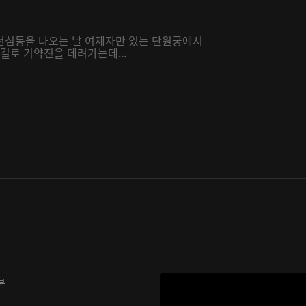
천심동을 나오는 날 여제자만 있는 단원궁에서
길로 기약진을 데려가는데...
분