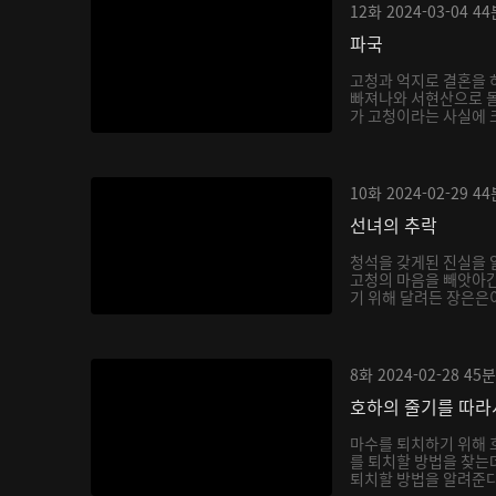
12화
2024-03-04
44
파국
고청과 억지로 결혼을 
빠져나와 서현산으로 
가 고청이라는 사실에 
호...
10화
2024-02-29
44
선녀의 추락
청석을 갖게된 진실을 
고청의 마음을 빼앗아간
기 위해 달려든 장은은이
8화
2024-02-28
45분
호하의 줄기를 따라
마수를 퇴치하기 위해 
를 퇴치할 방법을 찾는
퇴치할 방법을 알려준다.