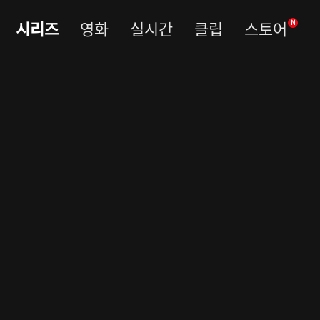
시리즈
영화
실시간
클립
스토어
N