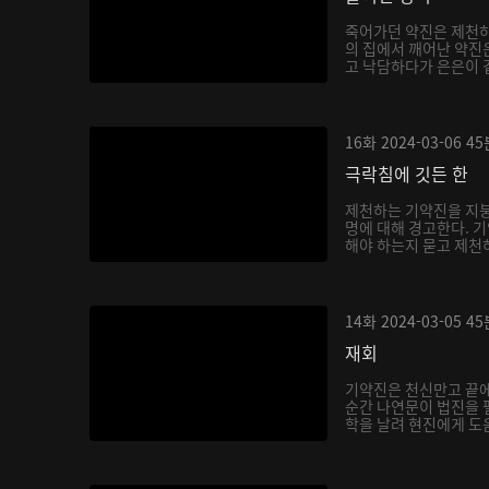
죽어가던 약진은 제천하
의 집에서 깨어난 약진
고 낙담하다가 은은이 곁
16화
2024-03-06
45
극락침에 깃든 한
제천하는 기약진을 지붕
명에 대해 경고한다. 
해야 하는지 묻고 제천하
14화
2024-03-05
45
재회
기약진은 천신만고 끝
순간 나연문이 법진을 
학을 날려 현진에게 