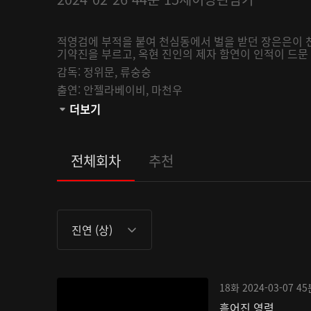
적영검에 부적을 붙여 천심동에서 벌을 받던 장은은이 
기약진을 부르고, 옥현 진인의 제자 함연이 인적이 드문 
감독:
정위문,
류숭숭
출연:
안젤라베이비,
마천우
관람등급:
더보기
전체회차
추천
진연 (상)
18화
2024-03-07
45
흩어진 영력