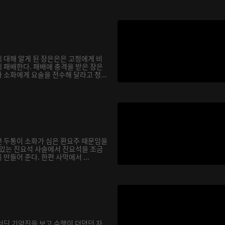
 대해 알게 된 장은은은 고청에게 비
 패배한다. 패배에 충격을 받은 장은
소화에게 요술을 전수해 달라고 청...
 두통이 소화가 심은 환요주 때문임을
 있는 진요석 사슬에서 진요석을 조금
만들어 준다. 한편 사막에서 ...
더딘 기약진을 보고 수행이 더뎠던 자