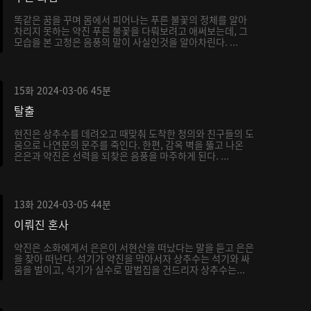
똑같은 꿈을 꾸며 몸에서 피어나는 푸른 불꽃의 정체를 알아
차리지 못하는 약진 푸른 불꽃을 다뤄보려고 애써보는데, 그
모습을 본 고청은 음풍의 말이 사실인것을 알아차린다. ...
15화
2024-03-06
45분
탈출
현진은 상추수를 데려오고 때맞춰 도착한 청의와 친구들의 도
움으로 나연문의 문주를 죽인다. 한편, 감옥 벽을 뚫고 나온
은은과 약진은 선력을 되찾은 음풍을 마주하게 된다. ...
13화
2024-03-05
44분
이뤄진 혼사
약진은 소화에게서 은은이 서현산을 떠났다는 말을 듣고 은은
을 찾아 떠난다. 석기가 약진을 막아서자 상추수는 석기와 싸
움을 벌이고, 석기가 실수로 말벌집을 건드리자 상추수는...