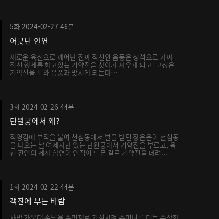
5화
2024-02-27
46분
어긋난 인연
새로운 육신으로 깨어난 진짜 적선인 음풍은 청석으로 가짜
적선 행세를 하고있는 기약진을 찾아가 싸우게 되고, 고청은
기약진을 도와 음풍과 맞서게 되는데…
3화
2024-02-26
44분
단원궁에서 왜?
적영검에 부적을 붙여 천심동에서 벌을 받던 장은은이 천심동
을 나오는 날 여제자만 있는 단원궁에서 기약진을 부르고, 옥
현 진인의 제자 함연이 인적이 드문 길로 기약진을 데려...
1화
2024-02-22
44분
객잔에 부는 바람
사막 가운데 손님을 수면제로 기절시켜 주머니를 터는 수상한