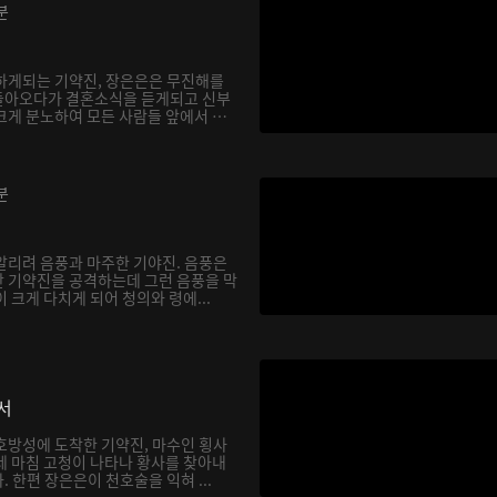
분
하게되는 기약진, 장은은은 무진해를
돌아오다가 결혼소식을 듣게되고 신부
크게 분노하여 모든 사람들 앞에서 천
분
알리려 음풍과 마주한 기야진. 음풍은
 기약진을 공격하는데 그런 음풍을 막
 크게 다치게 되어 청의와 령에...
서
호방성에 도착한 기약진, 마수인 횡사
데 마침 고청이 나타나 황사를 찾아내
 한편 장은은이 천호술을 익혀 ...