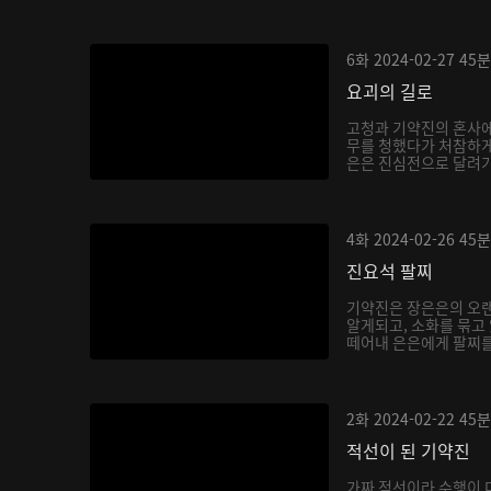
6화
2024-02-27
45분
요괴의 길로
고청과 기약진의 혼사에
무를 청했다가 처참하게
은은 진심전으로 달려가 
4화
2024-02-26
45분
진요석 팔찌
기약진은 장은은의 오랜
알게되고, 소화를 묶고
떼어내 은은에게 팔찌를 
2화
2024-02-22
45분
적선이 된 기약진
가짜 적선이라 수행이 