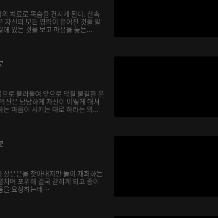
의 치료로 목숨을 건지게 된다. 산속
은 자신의 모든 영력이 흩어진 것을 알
에 있는 것을 보고 마음을 놓는...
분
으로 불러들여 앞으로 닥칠 불길한 운
기약진은 담담하게 자신이 어떻게 대처
는 마음이 시키는 대로 하라는 의...
분
에 장은은을 찾아내지만 둘이 재회하는
펼치며 포위해 결국 갇히게 되고 종이
도움을 요청하는데…