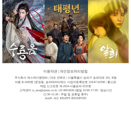
이용약관
|
개인정보처리방침
주식회사 에스제이엠엔씨 | 대표 안해조 | 서울특별시 송파구 송파대로 201, B동
16층 B-1609호 (문정동, 송파테라타워2) 사업자등록번호 218-87-02390 | 통신판
매업 신고번호 제-2024-서울송파-3233호
고객센터 cs_moa@sjmnc.co.kr | 02-400-6036 (평일 10:00~17:00 / 점심시간
12:30~13:30 / 주말 및 공휴일 휴무)
AsiaN. ALL RIGHTS RESERVED