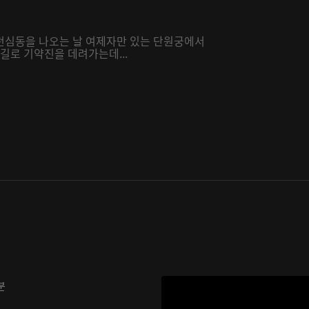
천심동을 나오는 날 여제자만 있는 단원궁에서
길로 기약진을 데려가는데...
분