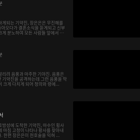
분
하게되는 기약진, 장은은은 무진해를
돌아오다가 결혼소식을 듣게되고 신부
크게 분노하여 모든 사람들 앞에서 천
분
알리려 음풍과 마주한 기야진. 음풍은
 기약진을 공격하는데 그런 음풍을 막
 크게 다치게 되어 청의와 령에...
서
호방성에 도착한 기약진, 마수인 횡사
데 마침 고청이 나타나 황사를 찾아내
 한편 장은은이 천호술을 익혀 ...