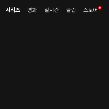
시리즈
영화
실시간
클립
스토어
N