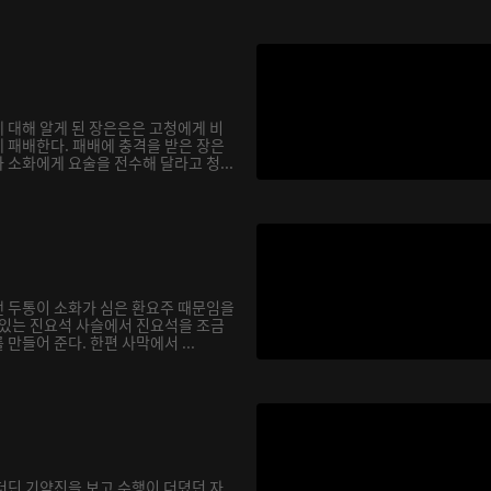
 대해 알게 된 장은은은 고청에게 비
 패배한다. 패배에 충격을 받은 장은
소화에게 요술을 전수해 달라고 청...
 두통이 소화가 심은 환요주 때문임을
 있는 진요석 사슬에서 진요석을 조금
만들어 준다. 한편 사막에서 ...
더딘 기약진을 보고 수행이 더뎠던 자