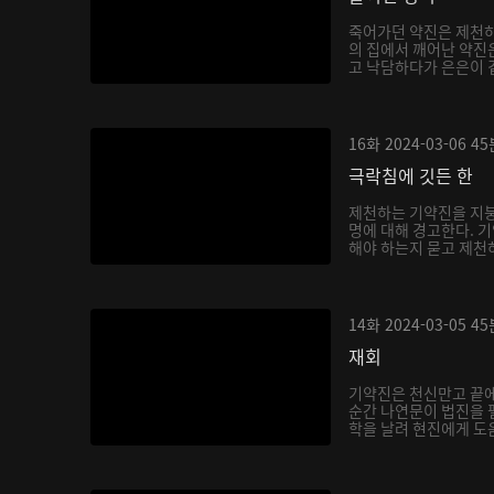
죽어가던 약진은 제천하
의 집에서 깨어난 약진
고 낙담하다가 은은이 곁
16화
2024-03-06
45
극락침에 깃든 한
제천하는 기약진을 지붕
명에 대해 경고한다. 
해야 하는지 묻고 제천하
14화
2024-03-05
45
재회
기약진은 천신만고 끝
순간 나연문이 법진을 
학을 날려 현진에게 