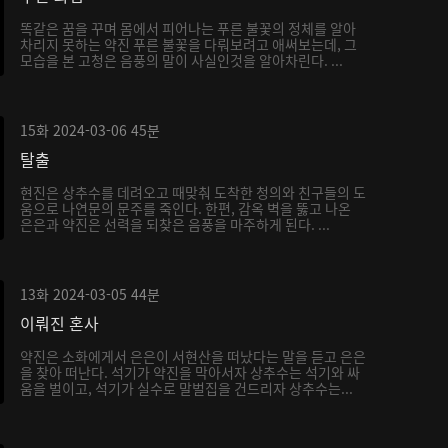
똑같은 꿈을 꾸며 몸에서 피어나는 푸른 불꽃의 정체를 알아
차리지 못하는 약진 푸른 불꽃을 다뤄보려고 애써보는데, 그
모습을 본 고청은 음풍의 말이 사실인것을 알아차린다. ...
15화
2024-03-06
45분
탈출
현진은 상추수를 데려오고 때맞춰 도착한 청의와 친구들의 도
움으로 나연문의 문주를 죽인다. 한편, 감옥 벽을 뚫고 나온
은은과 약진은 선력을 되찾은 음풍을 마주하게 된다. ...
13화
2024-03-05
44분
이뤄진 혼사
약진은 소화에게서 은은이 서현산을 떠났다는 말을 듣고 은은
을 찾아 떠난다. 석기가 약진을 막아서자 상추수는 석기와 싸
움을 벌이고, 석기가 실수로 말벌집을 건드리자 상추수는...