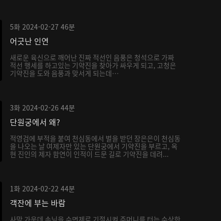
5화
2024-02-27
46분
어긋난 인연
새로운 육신으로 깨어난 진짜 적선인 음풍은 청석으로 가짜
적선 행세를 하고있는 기약진을 찾아가 싸우게 되고, 고청은
기약진을 도와 음풍과 맞서게 되는데…
3화
2024-02-26
44분
단원궁에서 왜?
적영검에 부적을 붙여 천심동에서 벌을 받던 장은은이 천심동
을 나오는 날 여제자만 있는 단원궁에서 기약진을 부르고, 옥
현 진인의 제자 함연이 인적이 드문 길로 기약진을 데려...
1화
2024-02-22
44분
객잔에 부는 바람
사막 가운데 손님을 수면제로 기절시켜 주머니를 터는 수상한