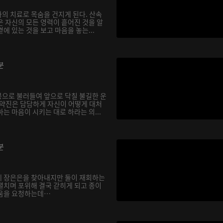
의 치료로 목숨을 건지게 된다. 산속
은 자신의 모든 영력이 흩어진 것을 알
에 있는 것을 보고 마음을 놓는...
분
으로 불러들여 앞으로 닥칠 불길한 운
기약진은 담담하게 자신이 어떻게 대처
는 마음이 시키는 대로 하라는 의...
분
에 장은은을 찾아내지만 둘이 재회하는
펼치며 포위해 결국 갇히게 되고 종이
도움을 요청하는데…