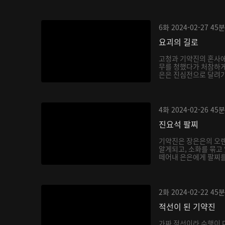
6화
2024-02-27
45분
요괴의 길로
고청과 기약진의 혼사에
무를 청했다가 처참하게
은은 진심전으로 달려가 
4화
2024-02-26
45분
진요석 팔찌
기약진은 장은은의 오랜
알게되고, 소화를 묶고
떼어내 은은에게 팔찌를 
2화
2024-02-22
45분
적선이 된 기약진
가짜 적선이라 수행이 