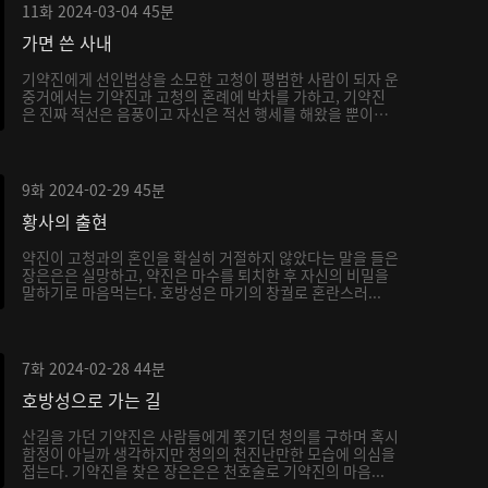
11화
2024-03-04
45분
가면 쓴 사내
기약진에게 선인법상을 소모한 고청이 평범한 사람이 되자 운
중거에서는 기약진과 고청의 혼례에 박차를 가하고, 기약진
은 진짜 적선은 음풍이고 자신은 적선 행세를 해왔을 뿐이
라...
9화
2024-02-29
45분
황사의 출현
약진이 고청과의 혼인을 확실히 거절하지 않았다는 말을 들은
장은은은 실망하고, 약진은 마수를 퇴치한 후 자신의 비밀을
말하기로 마음먹는다. 호방성은 마기의 창궐로 혼란스러...
7화
2024-02-28
44분
호방성으로 가는 길
산길을 가던 기약진은 사람들에게 쫓기던 청의를 구하며 혹시
함정이 아닐까 생각하지만 청의의 천진난만한 모습에 의심을
접는다. 기약진을 찾은 장은은은 천호술로 기약진의 마음...