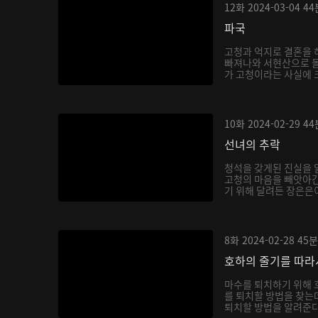
12화
2024-03-04
44
파국
고청과 억지로 결혼을 
빠져나와 서현산으로 
가 고청이라는 사실에 
호...
10화
2024-02-29
44
선녀의 추락
청석을 갖게된 진실을 
고청의 마음을 빼앗아간
기 위해 달려든 장은은이
8화
2024-02-28
45분
호하의 줄기를 따라
마수를 퇴치하기 위해 
를 퇴치할 방법을 찾는
퇴치할 방법을 알려준다.