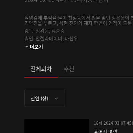
적영검에 부적을 붙여 천심동에서 벌을 받던 장은은이 
기약진을 부르고, 옥현 진인의 제자 함연이 인적이 드문 
감독:
정위문,
류숭숭
출연:
안젤라베이비,
마천우
관람등급:
더보기
전체회차
추천
진연 (상)
18화
2024-03-07
45
흩어진 영력