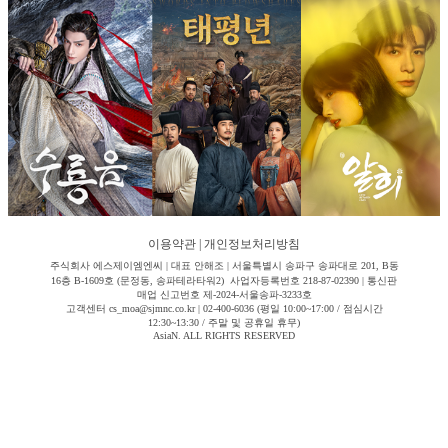
이용약관
|
개인정보처리방침
주식회사 에스제이엠엔씨 | 대표 안해조 | 서울특별시 송파구 송파대로 201, B동
16층 B-1609호 (문정동, 송파테라타워2) 사업자등록번호 218-87-02390 | 통신판
매업 신고번호 제-2024-서울송파-3233호
고객센터 cs_moa@sjmnc.co.kr | 02-400-6036 (평일 10:00~17:00 / 점심시간
12:30~13:30 / 주말 및 공휴일 휴무)
AsiaN. ALL RIGHTS RESERVED