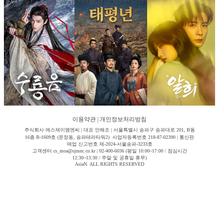
이용약관
|
개인정보처리방침
주식회사 에스제이엠엔씨 | 대표 안해조 | 서울특별시 송파구 송파대로 201, B동
16층 B-1609호 (문정동, 송파테라타워2) 사업자등록번호 218-87-02390 | 통신판
매업 신고번호 제-2024-서울송파-3233호
고객센터 cs_moa@sjmnc.co.kr | 02-400-6036 (평일 10:00~17:00 / 점심시간
12:30~13:30 / 주말 및 공휴일 휴무)
AsiaN. ALL RIGHTS RESERVED