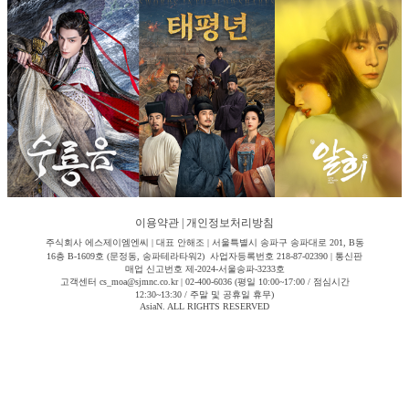
이용약관
|
개인정보처리방침
주식회사 에스제이엠엔씨 | 대표 안해조 | 서울특별시 송파구 송파대로 201, B동
16층 B-1609호 (문정동, 송파테라타워2) 사업자등록번호 218-87-02390 | 통신판
매업 신고번호 제-2024-서울송파-3233호
고객센터 cs_moa@sjmnc.co.kr | 02-400-6036 (평일 10:00~17:00 / 점심시간
12:30~13:30 / 주말 및 공휴일 휴무)
AsiaN. ALL RIGHTS RESERVED