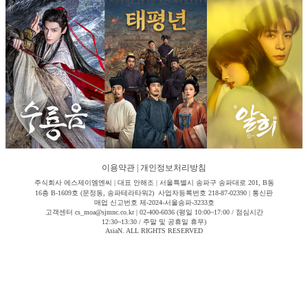
이용약관
|
개인정보처리방침
주식회사 에스제이엠엔씨 | 대표 안해조 | 서울특별시 송파구 송파대로 201, B동
16층 B-1609호 (문정동, 송파테라타워2) 사업자등록번호 218-87-02390 | 통신판
매업 신고번호 제-2024-서울송파-3233호
고객센터 cs_moa@sjmnc.co.kr | 02-400-6036 (평일 10:00~17:00 / 점심시간
12:30~13:30 / 주말 및 공휴일 휴무)
AsiaN. ALL RIGHTS RESERVED