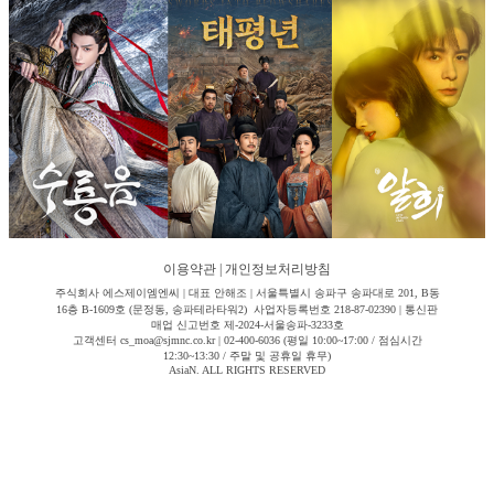
이용약관
|
개인정보처리방침
주식회사 에스제이엠엔씨 | 대표 안해조 | 서울특별시 송파구 송파대로 201, B동
16층 B-1609호 (문정동, 송파테라타워2) 사업자등록번호 218-87-02390 | 통신판
매업 신고번호 제-2024-서울송파-3233호
고객센터 cs_moa@sjmnc.co.kr | 02-400-6036 (평일 10:00~17:00 / 점심시간
12:30~13:30 / 주말 및 공휴일 휴무)
AsiaN. ALL RIGHTS RESERVED