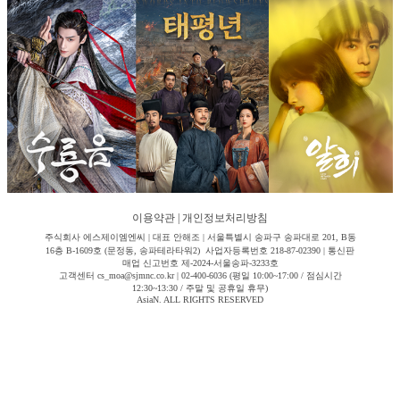
이용약관
|
개인정보처리방침
주식회사 에스제이엠엔씨 | 대표 안해조 | 서울특별시 송파구 송파대로 201, B동
16층 B-1609호 (문정동, 송파테라타워2) 사업자등록번호 218-87-02390 | 통신판
매업 신고번호 제-2024-서울송파-3233호
고객센터 cs_moa@sjmnc.co.kr | 02-400-6036 (평일 10:00~17:00 / 점심시간
12:30~13:30 / 주말 및 공휴일 휴무)
AsiaN. ALL RIGHTS RESERVED