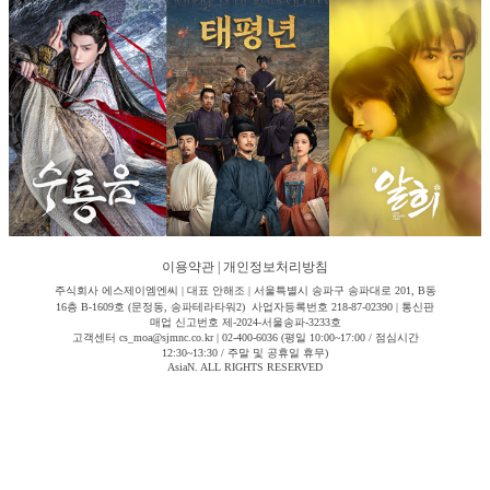
이용약관
|
개인정보처리방침
주식회사 에스제이엠엔씨 | 대표 안해조 | 서울특별시 송파구 송파대로 201, B동
16층 B-1609호 (문정동, 송파테라타워2) 사업자등록번호 218-87-02390 | 통신판
매업 신고번호 제-2024-서울송파-3233호
고객센터 cs_moa@sjmnc.co.kr | 02-400-6036 (평일 10:00~17:00 / 점심시간
12:30~13:30 / 주말 및 공휴일 휴무)
AsiaN. ALL RIGHTS RESERVED