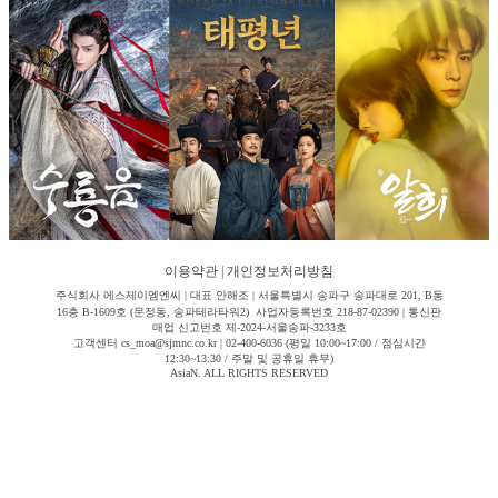
이용약관
|
개인정보처리방침
주식회사 에스제이엠엔씨 | 대표 안해조 | 서울특별시 송파구 송파대로 201, B동
16층 B-1609호 (문정동, 송파테라타워2) 사업자등록번호 218-87-02390 | 통신판
매업 신고번호 제-2024-서울송파-3233호
고객센터 cs_moa@sjmnc.co.kr | 02-400-6036 (평일 10:00~17:00 / 점심시간
12:30~13:30 / 주말 및 공휴일 휴무)
AsiaN. ALL RIGHTS RESERVED